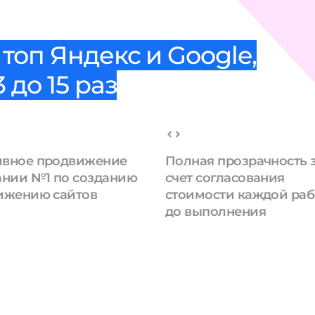
топ Яндекс и Google,
 до 15 раз
вное продвижение
Полная прозрачность 
ании №1 по созданию
счет согласования
ижению сайтов
стоимости каждой ра
до выполнения