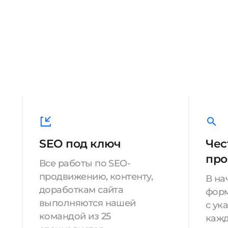
SEO под ключ
Чес
про
Все работы по SEO-
продвижению, контенту,
В на
доработкам сайта
форм
выполняются нашей
с ук
командой из 25
кажд