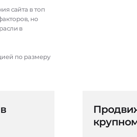
ия сайта в топ
факторов, но
расли в
ацией по размеру
 в
Продвиж
крупном