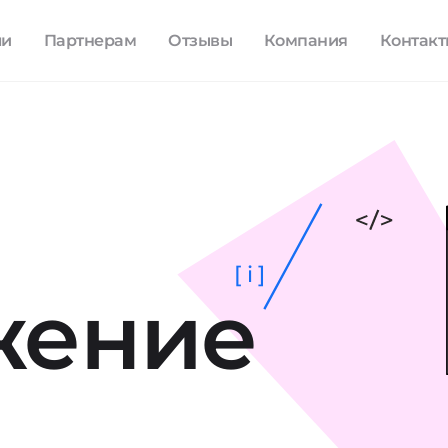
ли
Партнерам
Отзывы
Компания
Контак
[ i ]
жение