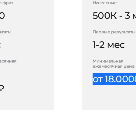
о фраз
Население
0
500К - 3
ьтаты
Первые результаты
с
1-2 мес
есячная
Минимальная
ежемесячная цена
от 18.00
₽