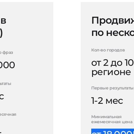
 в
Продвиж
)
по неск
Кол-во городов
о фраз
от 2 до 10
000
регионе
ьтаты
Первые результаты
с
1-2 мес
есячная
Минимальная
ежемесячная цена
-