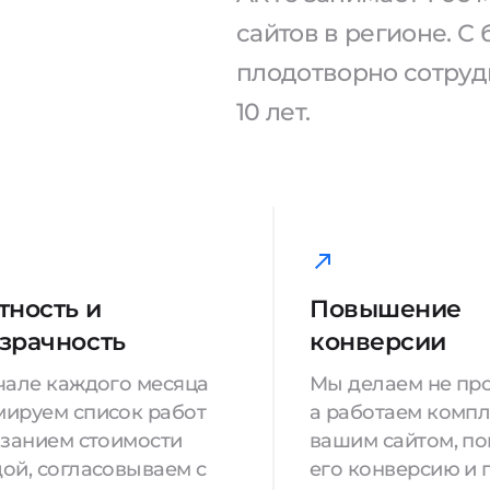
сайтов в регионе. 
плодотворно сотрудн
10 лет.
тность и
Повышение
зрачность
конверсии
чале каждого месяца
Мы делаем не про
ируем список работ
а работаем компл
азанием стоимости
вашим сайтом, п
ой, согласовываем с
его конверсию и 