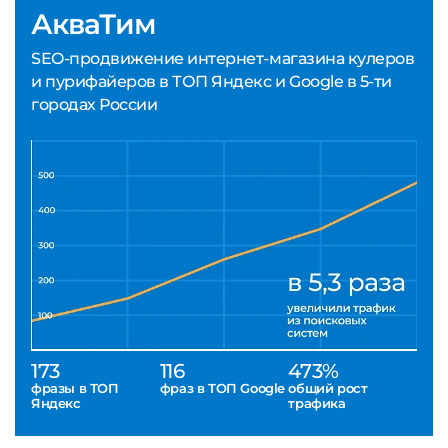
АкваТим
SEO-продвижение интернет-магазина кулеров
и пурифайеров в ТОП Яндекс и Google в 5-ти
городах России
173
116
473%
фразы в ТОП
фраз в ТОП Google
общий рост
Яндекс
трафика