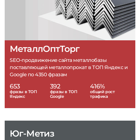
МеталлОптТорг
SEO-продвижение сайта металлобазы
поставляющей металлопрокат в ТОП Яндекс и
Google по 4350 фразам
653
392
416%
фразы в ТОП
фразы в ТОП
общий рост
Яндекс
Google
трафика
Юг-Метиз