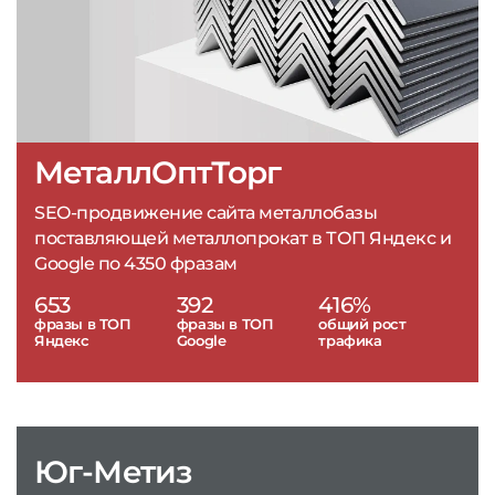
МеталлОптТорг
SEO-продвижение сайта металлобазы
поставляющей металлопрокат в ТОП Яндекс и
Google по 4350 фразам
653
392
416%
фразы в ТОП
фразы в ТОП
общий рост
Яндекс
Google
трафика
Юг-Метиз