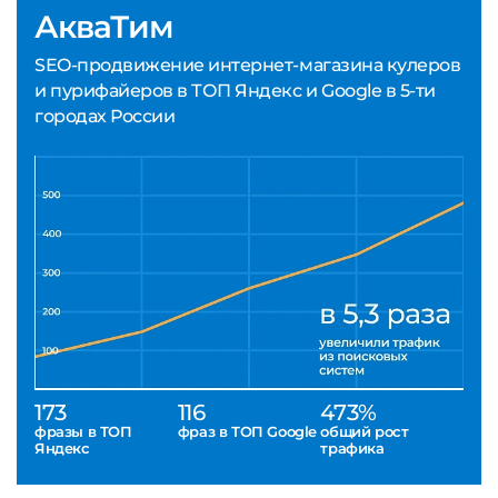
АкваТим
SEO-продвижение интернет-магазина кулеров
и пурифайеров в ТОП Яндекс и Google в 5-ти
городах России
173
116
473%
фразы в ТОП
фраз в ТОП Google
общий рост
Яндекс
трафика