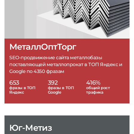
МеталлОптТорг
SEO-продвижение сайта металлобазы
поставляющей металлопрокат в ТОП Яндекс и
Google по 4350 фразам
653
392
416%
фразы в ТОП
фразы в ТОП
общий рост
Яндекс
Google
трафика
Юг-Метиз