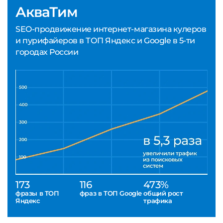
АкваТим
SEO-продвижение интернет-магазина кулеров
и пурифайеров в ТОП Яндекс и Google в 5-ти
городах России
173
116
473%
фразы в ТОП
фраз в ТОП Google
общий рост
Яндекс
трафика