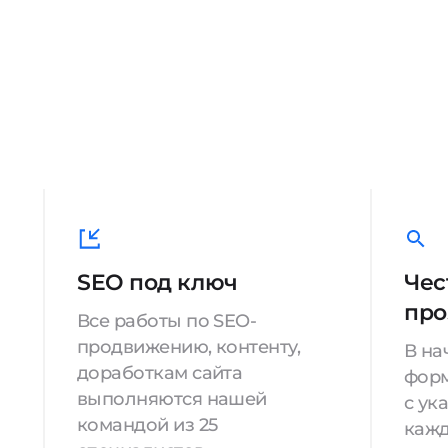
SEO под ключ
Чес
про
Все работы по SEO-
продвижению, контенту,
В на
доработкам сайта
форм
выполняются нашей
с ук
командой из 25
кажд