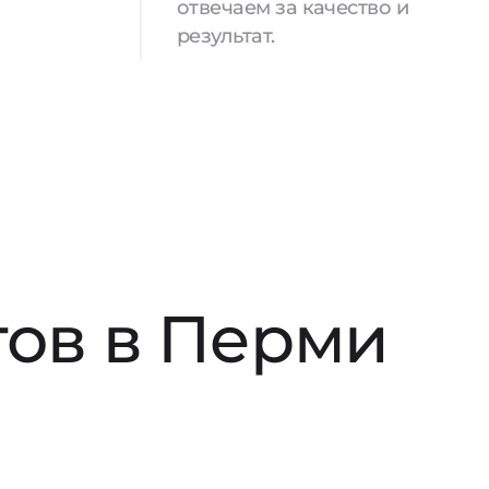
отвечаем за качество и
результат.
тов в Перми