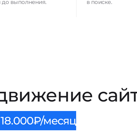
 до выполнения.
в поиске.
движение сай
18.000₽/месяц