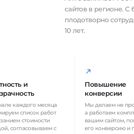
сайтов в регионе. 
плодотворно сотрудн
10 лет.
тность и
Повышение
зрачность
конверсии
чале каждого месяца
Мы делаем не про
ируем список работ
а работаем компл
азанием стоимости
вашим сайтом, п
ой, согласовываем с
его конверсию и 