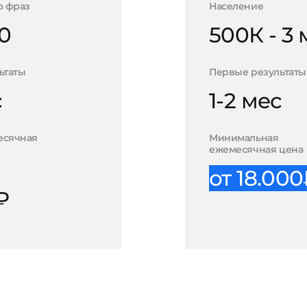
о фраз
Население
0
500К - 3
ьтаты
Первые результаты
с
1-2 мес
есячная
Минимальная
ежемесячная цена
от 18.00
₽