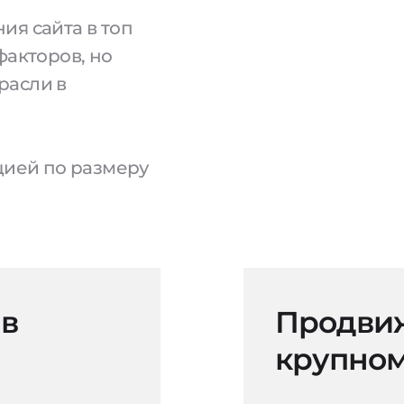
ия сайта в топ
факторов, но
расли в
ацией по размеру
 в
Продвиж
крупном