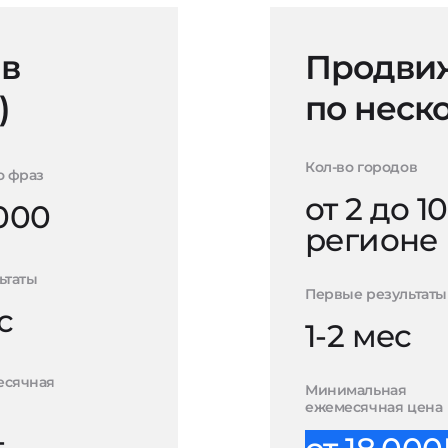
 в
Продвиж
)
по неск
Кол-во городов
о фраз
от 2 до 10
000
регионе
ьтаты
Первые результаты
с
1-2 мес
есячная
Минимальная
ежемесячная цена
-