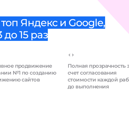
топ Яндекс и Google,
 до 15 раз
вное продвижение
Полная прозрачность 
ании №1 по созданию
счет согласования
ижению сайтов
стоимости каждой ра
до выполнения