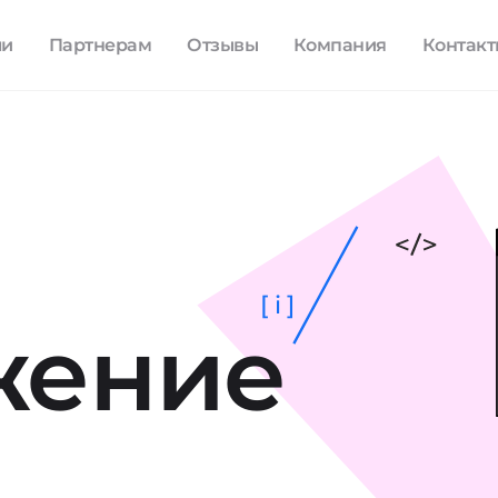
ли
Партнерам
Отзывы
Компания
Контак
[ i ]
жение