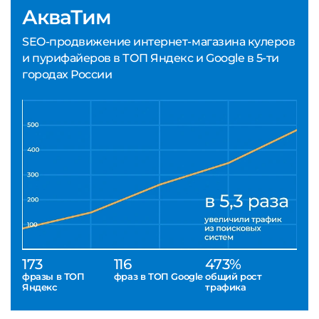
АкваТим
SEO-продвижение интернет-магазина кулеров
и пурифайеров в ТОП Яндекс и Google в 5-ти
городах России
173
116
473%
фразы в ТОП
фраз в ТОП Google
общий рост
Яндекс
трафика