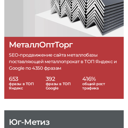
МеталлОптТорг
SEO-продвижение сайта металлобазы
поставляющей металлопрокат в ТОП Яндекс и
Google по 4350 фразам
653
392
416%
фразы в ТОП
фразы в ТОП
общий рост
Яндекс
Google
трафика
Юг-Метиз