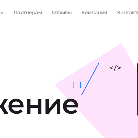
ли
Партнерам
Отзывы
Компания
Контак
[ i ]
жение