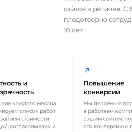
сайтов в регионе. 
плодотворно сотрудн
10 лет.
тность и
Повышение
зрачность
конверсии
чале каждого месяца
Мы делаем не про
ируем список работ
а работаем компл
азанием стоимости
вашим сайтом, п
ой, согласовываем с
его конверсию и 