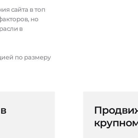
ия сайта в топ
факторов, но
расли в
ацией по размеру
 в
Продвиж
крупном