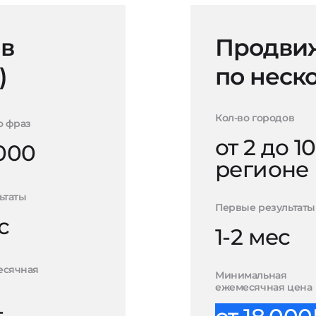
 в
Продвиж
)
по неск
Кол-во городов
о фраз
от 2 до 10
000
регионе
ьтаты
Первые результаты
с
1-2 мес
есячная
Минимальная
ежемесячная цена
-