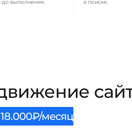
 до выполнения.
в поиске.
движение сай
18.000₽/месяц