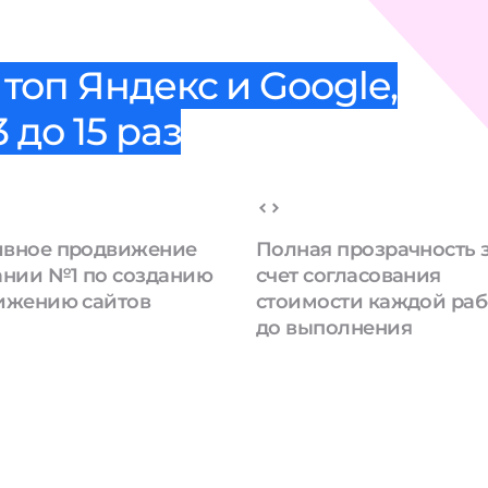
топ Яндекс и Google,
 до 15 раз
вное продвижение
Полная прозрачность 
ании №1 по созданию
счет согласования
ижению сайтов
стоимости каждой ра
до выполнения