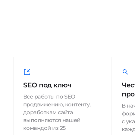
SEO под ключ
Чес
про
Все работы по SEO-
продвижению, контенту,
В на
доработкам сайта
форм
выполняются нашей
с ук
командой из 25
кажд