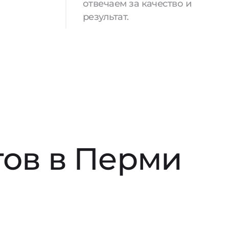
отвечаем за качество и
результат.
тов в Перми