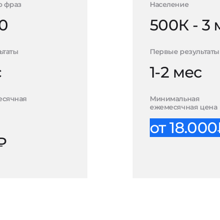
о фраз
Население
0
500К - 3
ьтаты
Первые результаты
с
1-2 мес
есячная
Минимальная
ежемесячная цена
от 18.00
₽