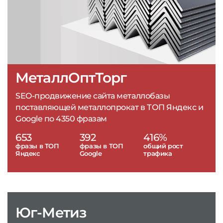
МеталлОптТорг
SEO-продвижение сайта металлобазы
поставляющей металлопрокат в ТОП Яндекс и
Google по 4350 фразам
653
392
416%
фразы в ТОП
фразы в ТОП
общий рост
Яндекс
Google
трафика
Юг-Метиз