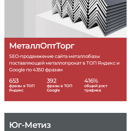
МеталлОптТорг
SEO-продвижение сайта металлобазы
поставляющей металлопрокат в ТОП Яндекс и
Google по 4350 фразам
653
392
416%
фразы в ТОП
фразы в ТОП
общий рост
Яндекс
Google
трафика
Юг-Метиз