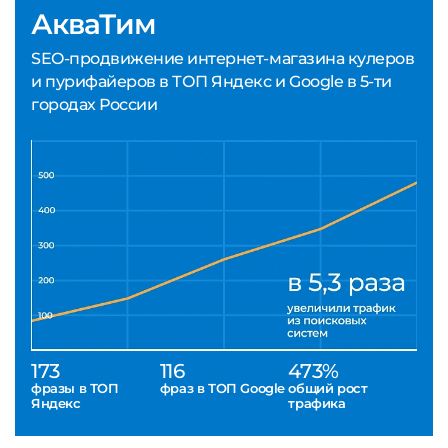
АкваТим
SEO-продвижение интернет-магазина кулеров
и пурифайеров в ТОП Яндекс и Google в 5-ти
городах России
173
116
473%
фразы в ТОП
фраз в ТОП Google
общий рост
Яндекс
трафика