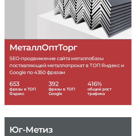
МеталлОптТорг
SEO-продвижение сайта металлобазы
поставляющей металлопрокат в ТОП Яндекс и
Google по 4350 фразам
653
392
416%
фразы в ТОП
фразы в ТОП
общий рост
Яндекс
Google
трафика
Юг-Метиз