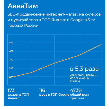
АкваТим
SEO-продвижение интернет-магазина кулеров
и пурифайеров в ТОП Яндекс и Google в 5-ти
городах России
173
116
473%
фразы в ТОП
фраз в ТОП Google
общий рост
Яндекс
трафика