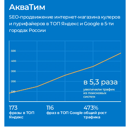
АкваТим
SEO-продвижение интернет-магазина кулеров
и пурифайеров в ТОП Яндекс и Google в 5-ти
городах России
173
116
473%
фразы в ТОП
фраз в ТОП Google
общий рост
Яндекс
трафика