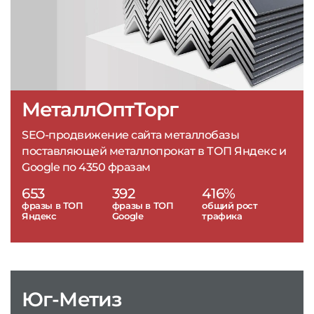
МеталлОптТорг
SEO-продвижение сайта металлобазы
поставляющей металлопрокат в ТОП Яндекс и
Google по 4350 фразам
653
392
416%
фразы в ТОП
фразы в ТОП
общий рост
Яндекс
Google
трафика
Юг-Метиз