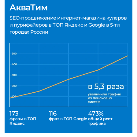
АкваТим
SEO-продвижение интернет-магазина кулеров
и пурифайеров в ТОП Яндекс и Google в 5-ти
городах России
173
116
473%
фразы в ТОП
фраз в ТОП Google
общий рост
Яндекс
трафика