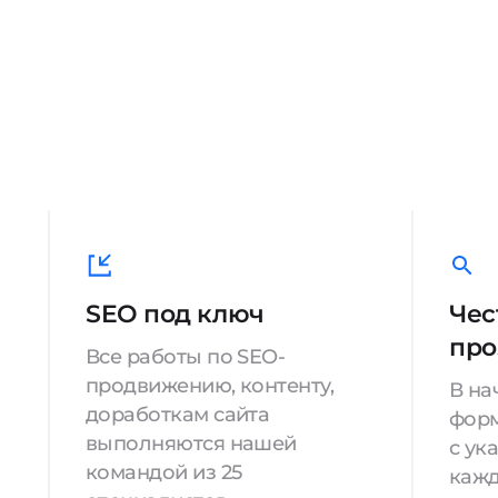
SEO под ключ
Чес
про
Все работы по SEO-
продвижению, контенту,
В на
доработкам сайта
форм
выполняются нашей
с ук
командой из 25
кажд