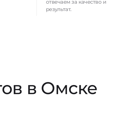
отвечаем за качество и
результат.
ов в Омске