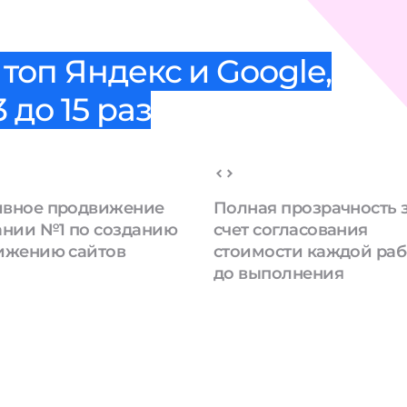
топ Яндекс и Google,
 до 15 раз
вное продвижение
Полная прозрачность 
ании №1 по созданию
счет согласования
ижению сайтов
стоимости каждой ра
до выполнения