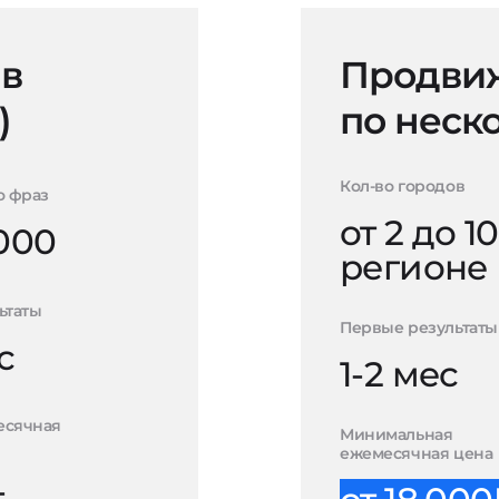
 в
Продвиж
)
по неск
Кол-во городов
о фраз
от 2 до 10
000
регионе
ьтаты
Первые результаты
с
1-2 мес
есячная
Минимальная
ежемесячная цена
-