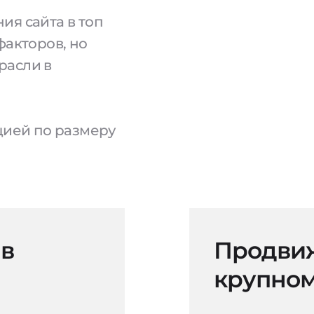
ия сайта в топ
факторов, но
расли в
ацией по размеру
 в
Продвиж
крупном