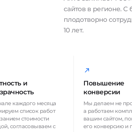
сайтов в регионе. 
плодотворно сотрудн
10 лет.
тность и
Повышение
зрачность
конверсии
чале каждого месяца
Мы делаем не про
ируем список работ
а работаем компл
азанием стоимости
вашим сайтом, п
ой, согласовываем с
его конверсию и 