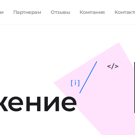
ли
Партнерам
Отзывы
Компания
Контак
[ i ]
жение