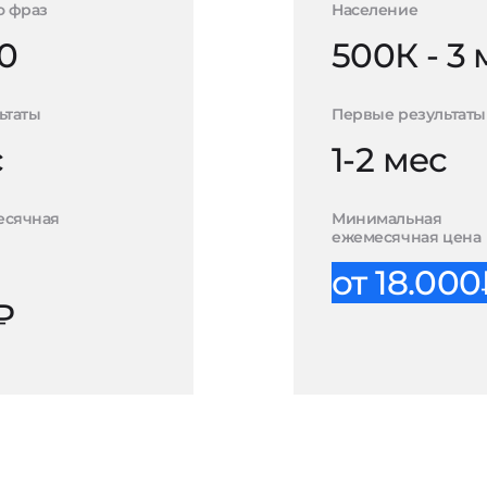
о фраз
Население
0
500К - 3
ьтаты
Первые результаты
с
1-2 мес
есячная
Минимальная
ежемесячная цена
от 18.00
₽