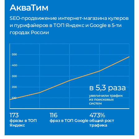
АкваТим
SEO-продвижение интернет-магазина кулеров
и пурифайеров в ТОП Яндекс и Google в 5-ти
городах России
173
116
473%
фразы в ТОП
фраз в ТОП Google
общий рост
Яндекс
трафика