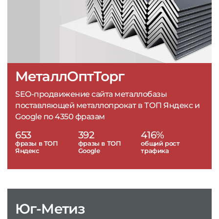
МеталлОптТорг
SEO-продвижение сайта металлобазы
поставляющей металлопрокат в ТОП Яндекс и
Google по 4350 фразам
653
392
416%
фразы в ТОП
фразы в ТОП
общий рост
Яндекс
Google
трафика
Юг-Метиз