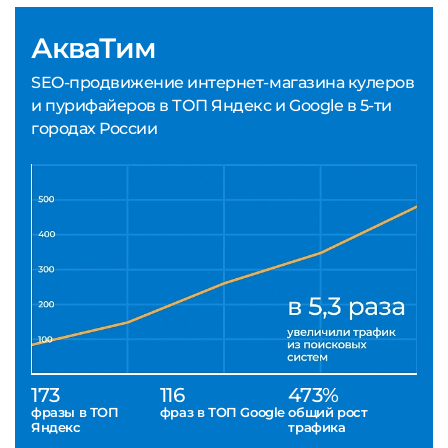
АкваТим
SEO-продвижение интернет-магазина кулеров
и пурифайеров в ТОП Яндекс и Google в 5-ти
городах России
173
116
473%
фразы в ТОП
фраз в ТОП Google
общий рост
Яндекс
трафика