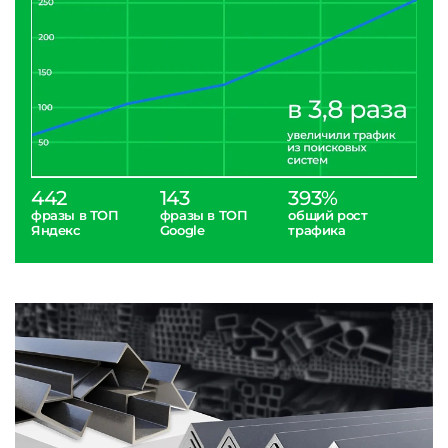
442
143
393%
фразы в ТОП
фразы в ТОП
общий рост
Яндекс
Google
трафика