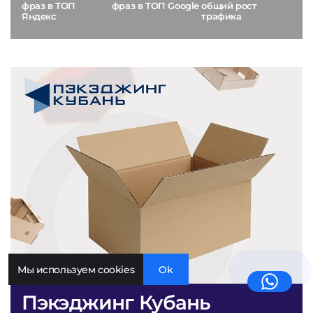
фраз в ТОП
фраз в ТОП Google
общий рост
Яндекс
трафика
Мы используем cookies
Ok
Пэкэджинг Кубань