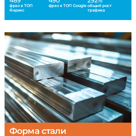
489
490
292%
фраз в ТОП
фраз в ТОП Google
общий рост
Яндекс
трафика
Форма стали