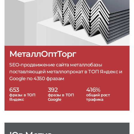
МеталлОптТорг
SEO-продвижение сайта металлобазы
поставляющей металлопрокат в ТОП Яндекс и
Google по 4350 фразам
653
392
416%
фразы в ТОП
фразы в ТОП
общий рост
Яндекс
Google
трафика