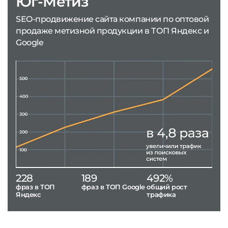
Юг-Метиз
SEO-продвижение сайта компании по оптовой
продаже метизной продукции в ТОП Яндекс и
Google
228
189
492%
фраз в ТОП
фраз в ТОП Google
общий рост
Яндекс
трафика