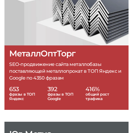
МеталлОптТорг
SEO-продвижение сайта металлобазы
поставляющей металлопрокат в ТОП Яндекс и
Google по 4350 фразам
653
392
416%
фразы в ТОП
фразы в ТОП
общий рост
Яндекс
Google
трафика