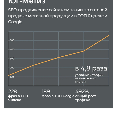
Юг-Метиз
SEO-продвижение сайта компании по оптовой
продаже метизной продукции в ТОП Яндекс и
Google
228
189
492%
фраз в ТОП
фраз в ТОП Google
общий рост
Яндекс
трафика