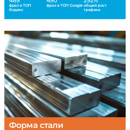
489
490
292%
фраз в ТОП
фраз в ТОП Google
общий рост
Яндекс
трафика
Форма стали