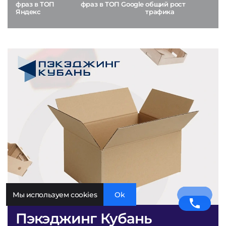
фраз в ТОП
фраз в ТОП Google
общий рост
Яндекс
трафика
Мы используем cookies
Ok
Пэкэджинг Кубань