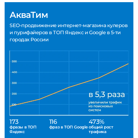
АкваТим
SEO-продвижение интернет-магазина кулеров
и пурифайеров в ТОП Яндекс и Google в 5-ти
городах России
173
116
473%
фразы в ТОП
фраз в ТОП Google
общий рост
Яндекс
трафика