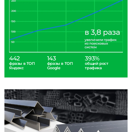
442
143
393%
фразы в ТОП
фразы в ТОП
общий рост
Яндекс
Google
трафика