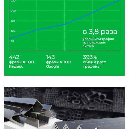
442
143
393%
фразы в ТОП
фразы в ТОП
общий рост
Яндекс
Google
трафика