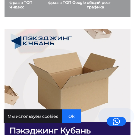
фраз в ТОП
фраз в ТОП Google
общий рост
Яндекс
трафика
Мы используем cookies
Ok
Пэкэджинг Кубань