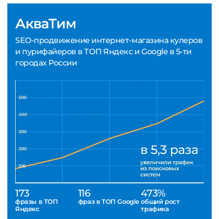
АкваТим
SEO-продвижение интернет-магазина кулеров
и пурифайеров в ТОП Яндекс и Google в 5-ти
городах России
173
116
473%
фразы в ТОП
фраз в ТОП Google
общий рост
Яндекс
трафика