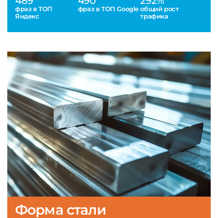
489
490
292%
фраз в ТОП
фраз в ТОП Google
общий рост
Яндекс
трафика
Форма стали