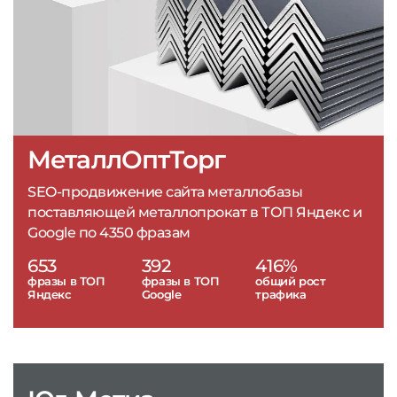
МеталлОптТорг
SEO-продвижение сайта металлобазы
поставляющей металлопрокат в ТОП Яндекс и
Google по 4350 фразам
653
392
416%
фразы в ТОП
фразы в ТОП
общий рост
Яндекс
Google
трафика