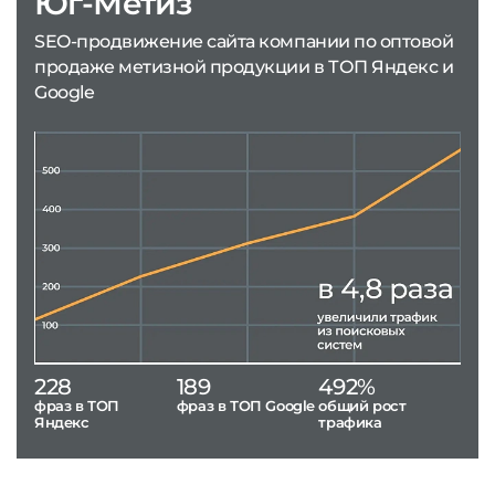
Юг-Метиз
SEO-продвижение сайта компании по оптовой
продаже метизной продукции в ТОП Яндекс и
Google
228
189
492%
фраз в ТОП
фраз в ТОП Google
общий рост
Яндекс
трафика