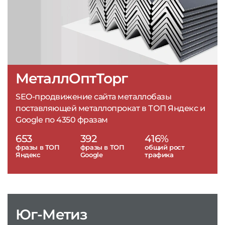
МеталлОптТорг
SEO-продвижение сайта металлобазы
поставляющей металлопрокат в ТОП Яндекс и
Google по 4350 фразам
653
392
416%
фразы в ТОП
фразы в ТОП
общий рост
Яндекс
Google
трафика
Юг-Метиз