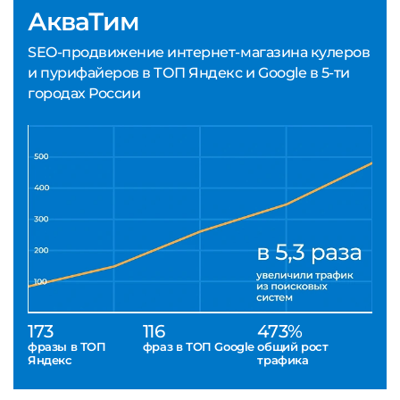
АкваТим
SEO-продвижение интернет-магазина кулеров
и пурифайеров в ТОП Яндекс и Google в 5-ти
городах России
173
116
473%
фразы в ТОП
фраз в ТОП Google
общий рост
Яндекс
трафика