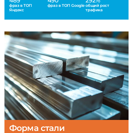
489
490
292%
фраз в ТОП
фраз в ТОП Google
общий рост
Яндекс
трафика
Форма стали