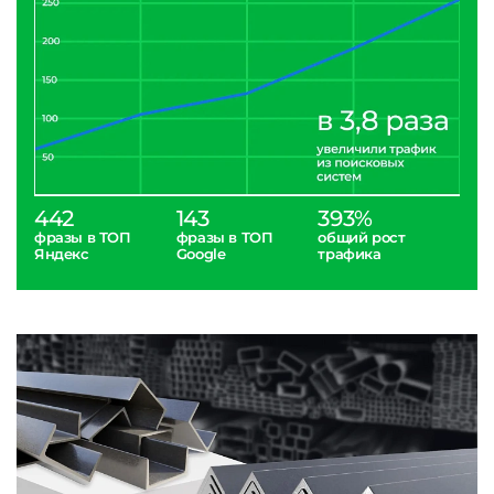
442
143
393%
фразы в ТОП
фразы в ТОП
общий рост
Яндекс
Google
трафика