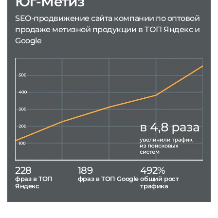
Юг-Метиз
SEO-продвижение сайта компании по оптовой
продаже метизной продукции в ТОП Яндекс и
Google
228
189
492%
фраз в ТОП
фраз в ТОП Google
общий рост
Яндекс
трафика