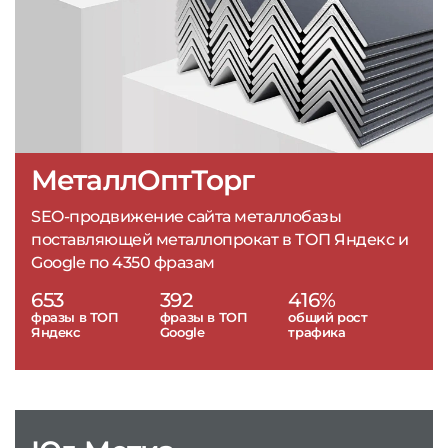
МеталлОптТорг
SEO-продвижение сайта металлобазы
поставляющей металлопрокат в ТОП Яндекс и
Google по 4350 фразам
653
392
416%
фразы в ТОП
фразы в ТОП
общий рост
Яндекс
Google
трафика