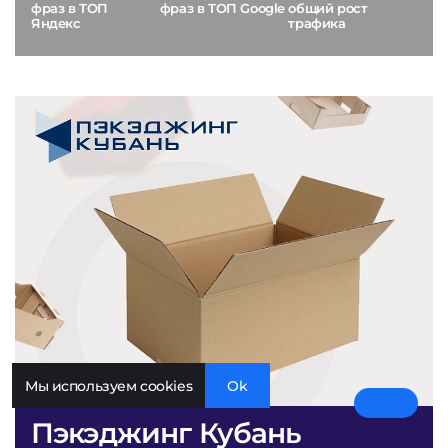
фраз в ТОП
фраз в ТОП Google
общий рост
Яндекс
трафика
Мы используем cookies
Ok
Пэкэджинг Кубань