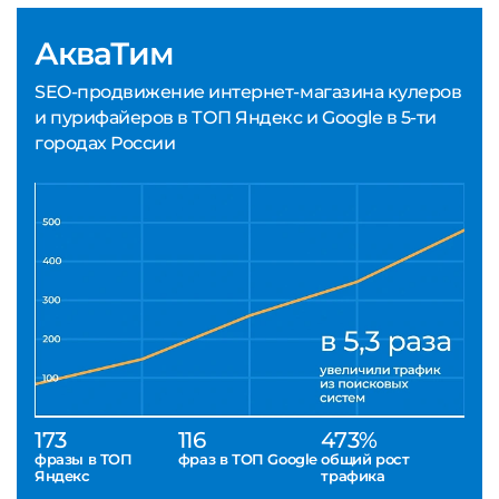
АкваТим
SEO-продвижение интернет-магазина кулеров
и пурифайеров в ТОП Яндекс и Google в 5-ти
городах России
173
116
473%
фразы в ТОП
фраз в ТОП Google
общий рост
Яндекс
трафика