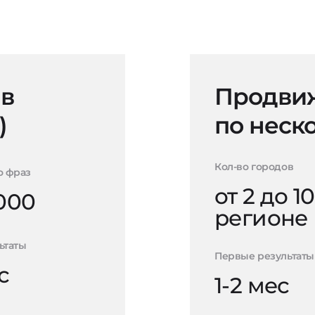
 в
Продвиж
)
по неск
Кол-во городов
о фраз
от 2 до 10
000
регионе
ьтаты
Первые результаты
с
1-2 мес