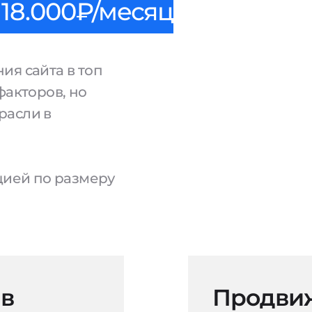
18.000₽/месяц
ия сайта в топ
факторов, но
расли в
ацией по размеру
 в
Продвиж