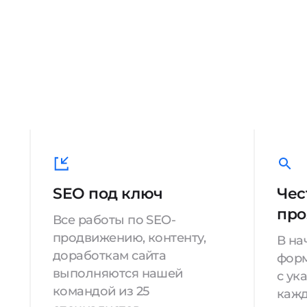
SEO под ключ
Чес
про
Все работы по SEO-
продвижению, контенту,
В на
доработкам сайта
форм
выполняются нашей
с ук
командой из 25
кажд