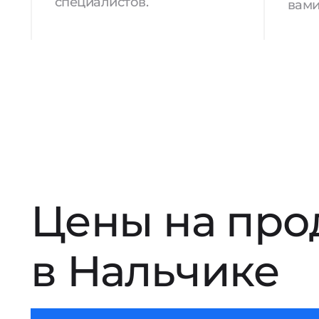
специалистов.
вами
Цены на про
в Нальчике