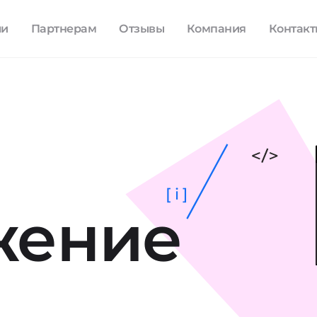
ли
Партнерам
Отзывы
Компания
Контак
[ i ]
жение