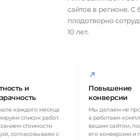
сайтов в регионе. 
плодотворно сотрудн
10 лет.
тность и
Повышение
зрачность
конверсии
чале каждого месяца
Мы делаем не про
ируем список работ
а работаем компл
азанием стоимости
вашим сайтом, п
ой, согласовываем с
его конверсию и 