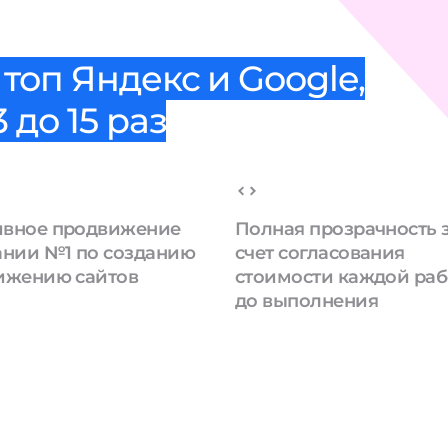
топ Яндекс и Google,
 до 15 раз
вное продвижение
Полная прозрачность 
ании №1 по созданию
счет согласования
ижению сайтов
стоимости каждой ра
до выполнения