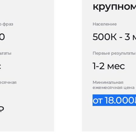
крупном
о фраз
Население
0
500К - 3
ьтаты
Первые результаты
с
1-2 мес
есячная
Минимальная
ежемесячная цена
от 18.00
₽