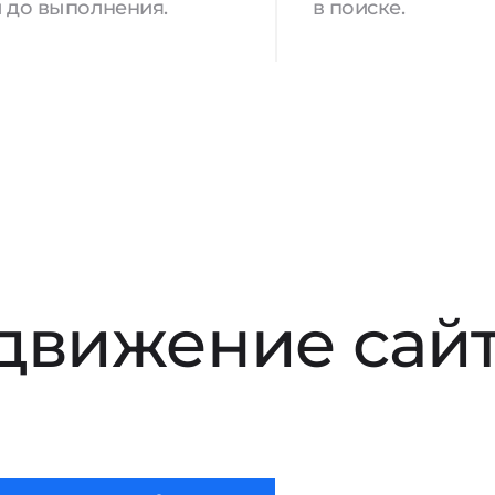
 до выполнения.
в поиске.
движение сай