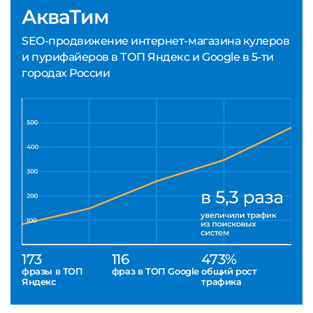
АкваТим
SEO-продвижение интернет-магазина кулеров
и пурифайеров в ТОП Яндекс и Google в 5-ти
городах России
173
116
473%
фразы в ТОП
фраз в ТОП Google
общий рост
Яндекс
трафика