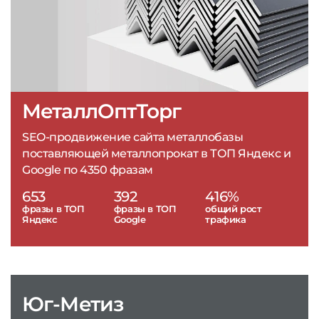
МеталлОптТорг
SEO-продвижение сайта металлобазы
поставляющей металлопрокат в ТОП Яндекс и
Google по 4350 фразам
653
392
416%
фразы в ТОП
фразы в ТОП
общий рост
Яндекс
Google
трафика
Юг-Метиз