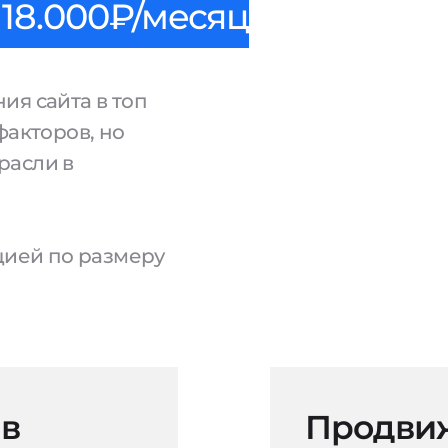
18.000₽/месяц
ия сайта в топ
факторов, но
расли в
ацией по размеру
 в
Продвиж