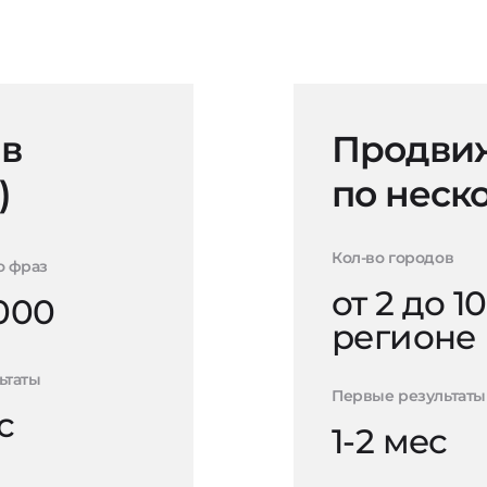
 в
Продвиж
)
по неск
Кол-во городов
о фраз
от 2 до 10
000
регионе
ьтаты
Первые результаты
с
1-2 мес