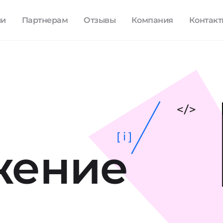
ли
Партнерам
Отзывы
Компания
Контак
[ i ]
жение