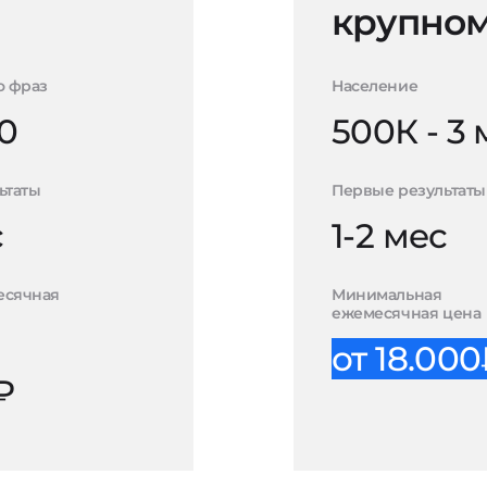
крупном
о фраз
Население
0
500К - 3
ьтаты
Первые результаты
с
1-2 мес
есячная
Минимальная
ежемесячная цена
от 18.00
₽