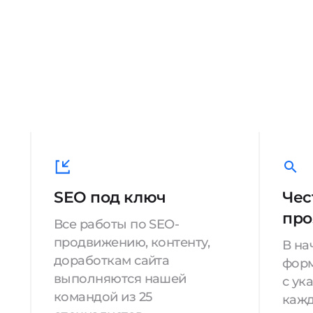
SEO под ключ
Чес
про
Все работы по SEO-
продвижению, контенту,
В на
доработкам сайта
форм
выполняются нашей
с ук
командой из 25
кажд