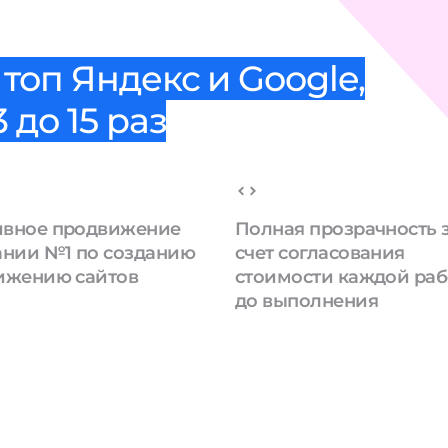
топ Яндекс и Google,
 до 15 раз
вное продвижение
Полная прозрачность 
ании №1 по созданию
счет согласования
ижению сайтов
стоимости каждой ра
до выполнения