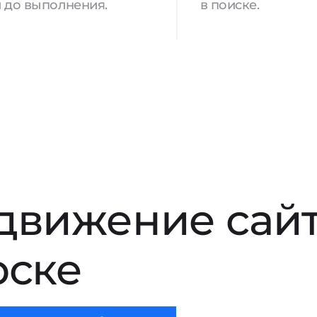
 до выполнения.
в поиске.
движение сай
рске