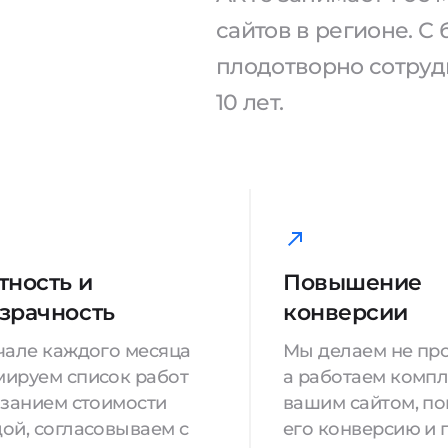
сайтов в регионе. 
плодотворно сотрудн
10 лет.
тность и
Повышение
зрачность
конверсии
чале каждого месяца
Мы делаем не про
ируем список работ
а работаем компл
азанием стоимости
вашим сайтом, п
ой, согласовываем с
его конверсию и 