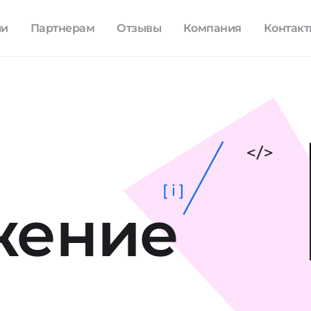
ли
Партнерам
Отзывы
Компания
Контак
[ i ]
жение