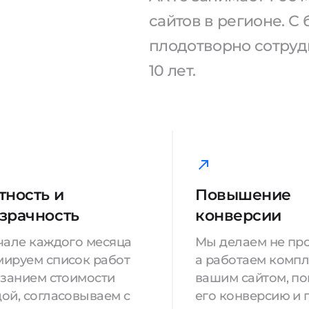
сайтов в регионе. 
плодотворно сотрудн
10 лет.
тность и
Повышение
зрачность
конверсии
чале каждого месяца
Мы делаем не про
ируем список работ
а работаем компл
азанием стоимости
вашим сайтом, п
ой, согласовываем с
его конверсию и 