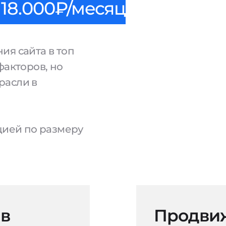
18.000₽/месяц
ия сайта в топ
факторов, но
расли в
ацией по размеру
 в
Продвиж