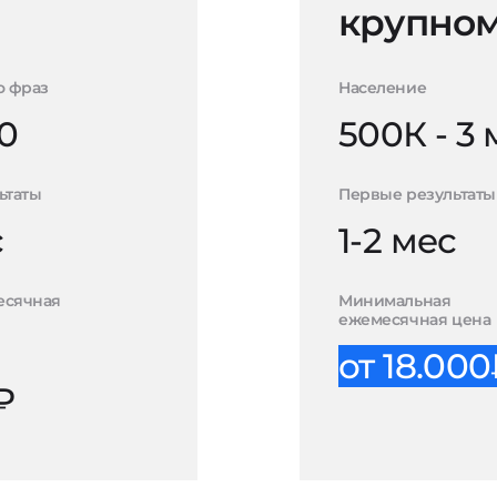
крупном
о фраз
Население
0
500К - 3
ьтаты
Первые результаты
с
1-2 мес
есячная
Минимальная
ежемесячная цена
от 18.00
₽