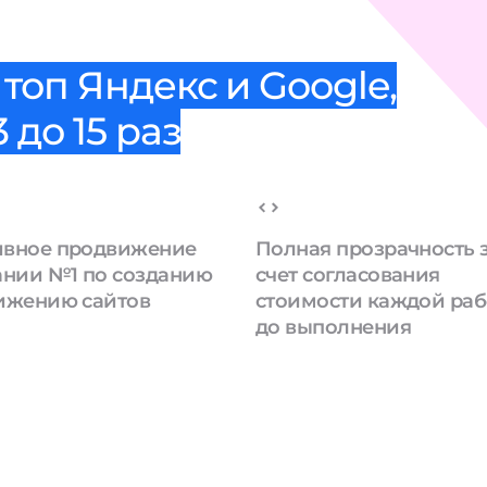
топ Яндекс и Google,
 до 15 раз
вное продвижение
Полная прозрачность 
ании №1 по созданию
счет согласования
ижению сайтов
стоимости каждой ра
до выполнения