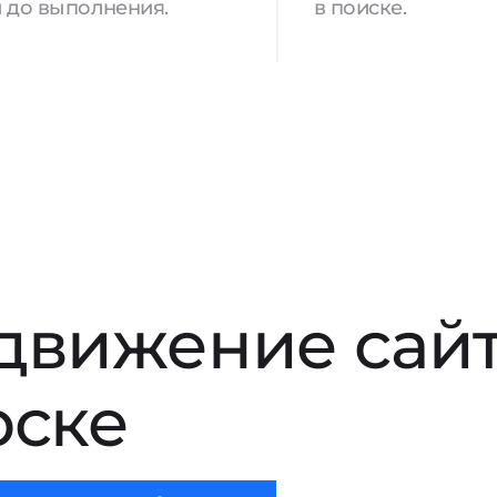
 до выполнения.
в поиске.
движение сай
рске