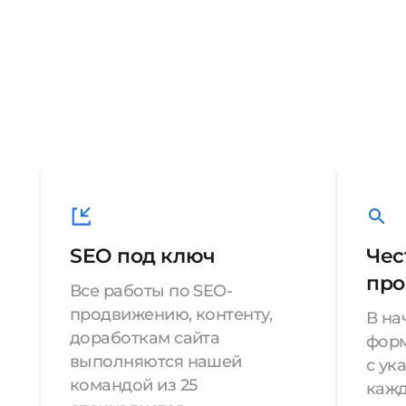
SEO под ключ
Чес
про
Все работы по SEO-
продвижению, контенту,
В на
доработкам сайта
форм
выполняются нашей
с ук
командой из 25
кажд