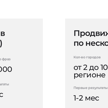
 в
Продвиж
)
по неск
Кол-во городов
о фраз
от 2 до 10
000
регионе
ьтаты
Первые результаты
с
1-2 мес