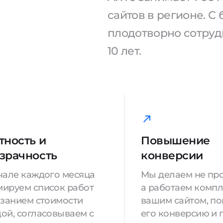
сайтов в регионе. 
плодотворно сотрудн
10 лет.
тность и
Повышение
зрачность
конверсии
чале каждого месяца
Мы делаем не про
ируем список работ
а работаем компл
азанием стоимости
вашим сайтом, п
ой, согласовываем с
его конверсию и 