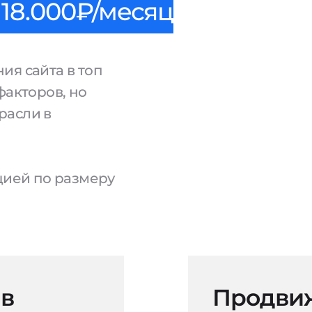
18.000₽/месяц
ия сайта в топ
факторов, но
расли в
ацией по размеру
 в
Продвиж