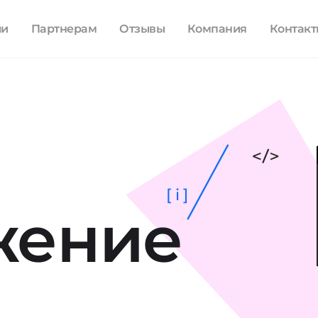
ли
Партнерам
Отзывы
Компания
Контак
[ i ]
жение