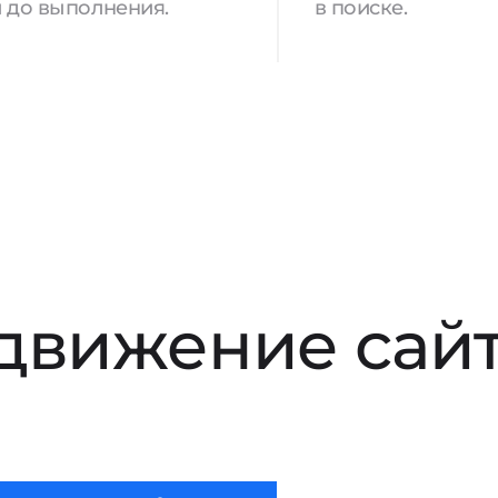
 до выполнения.
в поиске.
движение сай