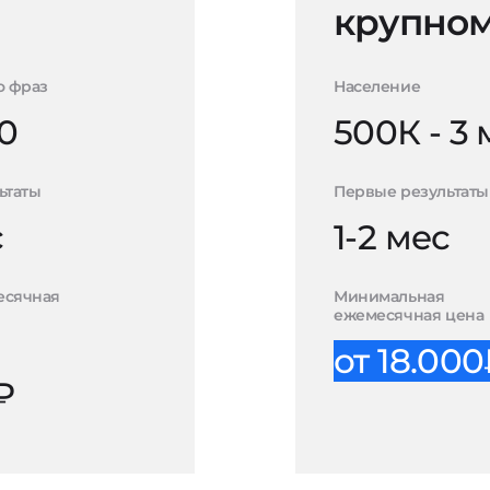
крупном
о фраз
Население
0
500К - 3
ьтаты
Первые результаты
с
1-2 мес
есячная
Минимальная
ежемесячная цена
от 18.00
₽