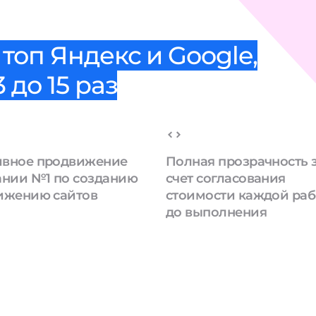
топ Яндекс и Google,
 до 15 раз
вное продвижение
Полная прозрачность 
ании №1 по созданию
счет согласования
ижению сайтов
стоимости каждой ра
до выполнения