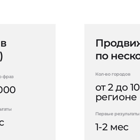
 в
Продвиж
)
по неск
Кол-во городов
о фраз
от 2 до 10
000
регионе
ьтаты
Первые результаты
с
1-2 мес