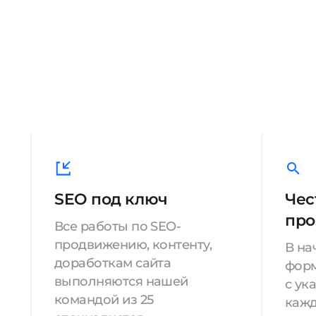
SEO под ключ
Чес
про
Все работы по SEO-
продвижению, контенту,
В на
доработкам сайта
форм
выполняются нашей
с ук
командой из 25
кажд