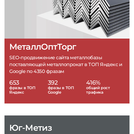
МеталлОптТорг
SEO-продвижение сайта металлобазы
поставляющей металлопрокат в ТОП Яндекс и
Google по 4350 фразам
653
392
416%
фразы в ТОП
фразы в ТОП
общий рост
Яндекс
Google
трафика
Юг-Метиз