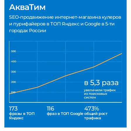
АкваТим
SEO-продвижение интернет-магазина кулеров
и пурифайеров в ТОП Яндекс и Google в 5-ти
городах России
173
116
473%
фразы в ТОП
фраз в ТОП Google
общий рост
Яндекс
трафика