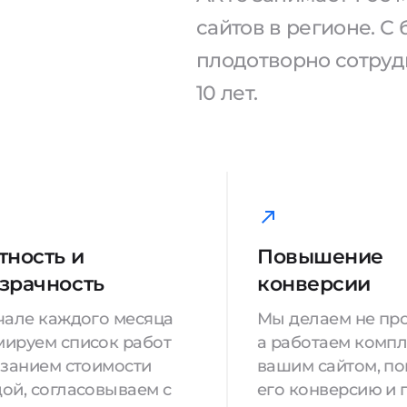
сайтов в регионе. 
плодотворно сотрудн
10 лет.
тность и
Повышение
зрачность
конверсии
чале каждого месяца
Мы делаем не про
ируем список работ
а работаем компл
азанием стоимости
вашим сайтом, п
ой, согласовываем с
его конверсию и 