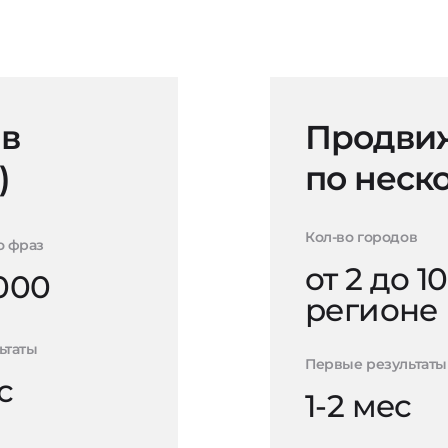
 в
Продвиж
)
по неск
Кол-во городов
о фраз
от 2 до 10
000
регионе
ьтаты
Первые результаты
с
1-2 мес