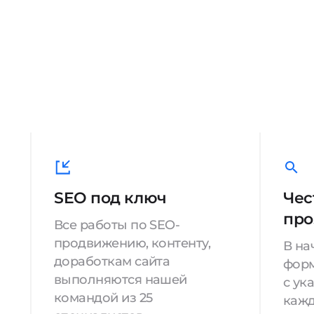
SEO под ключ
Чес
про
Все работы по SEO-
продвижению, контенту,
В на
доработкам сайта
форм
выполняются нашей
с ук
командой из 25
кажд