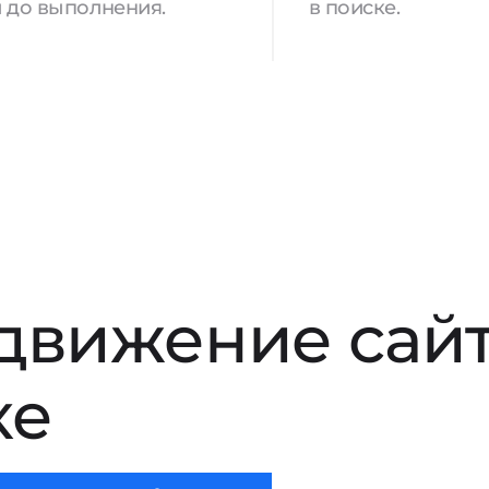
 до выполнения.
в поиске.
движение сай
ке