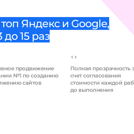
топ Яндекс и Google,
 до 15 раз
вное продвижение
Полная прозрачность 
ании №1 по созданию
счет согласования
ижению сайтов
стоимости каждой ра
до выполнения