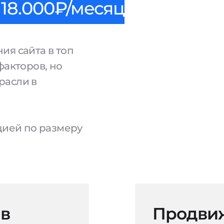
18.000₽/месяц
ия сайта в топ
факторов, но
расли в
ацией по размеру
 в
Продвиж