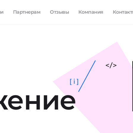
ли
Партнерам
Отзывы
Компания
Контак
[ i ]
жение