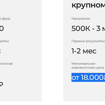
крупном
о фраз
Население
0
500К - 3
ьтаты
Первые результаты
с
1-2 мес
есячная
Минимальная
ежемесячная цена
от 18.00
₽