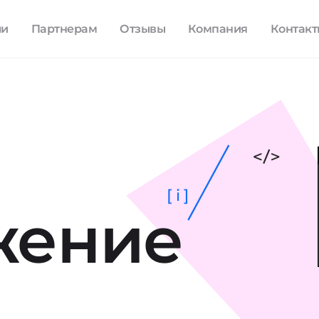
ли
Партнерам
Отзывы
Компания
Контак
[ i ]
жение