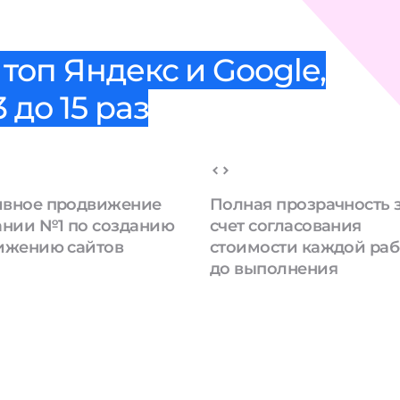
топ Яндекс и Google,
 до 15 раз
вное продвижение
Полная прозрачность 
ании №1 по созданию
счет согласования
ижению сайтов
стоимости каждой ра
до выполнения