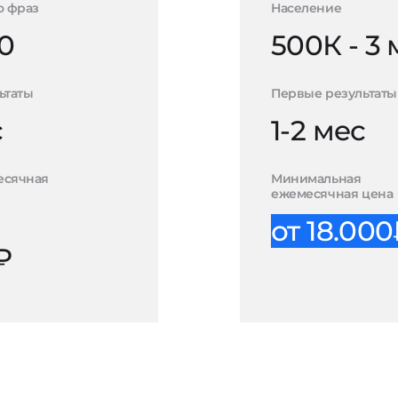
о фраз
Население
0
500К - 3
ьтаты
Первые результаты
с
1-2 мес
есячная
Минимальная
ежемесячная цена
от 18.00
₽