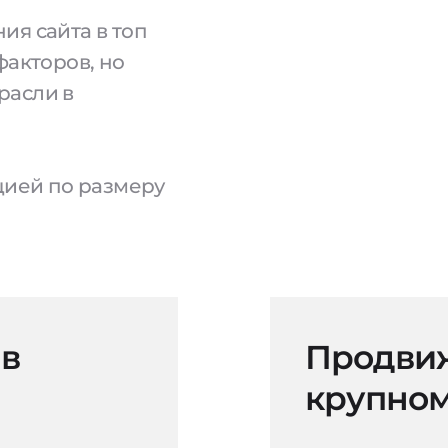
ия сайта в топ
факторов, но
расли в
ацией по размеру
 в
Продвиж
крупном