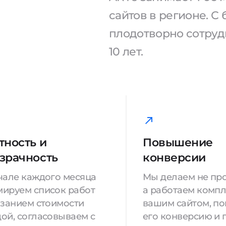
сайтов в регионе. 
плодотворно сотрудн
10 лет.
тность и
Повышение
зрачность
конверсии
чале каждого месяца
Мы делаем не про
ируем список работ
а работаем компл
азанием стоимости
вашим сайтом, п
ой, согласовываем с
его конверсию и 