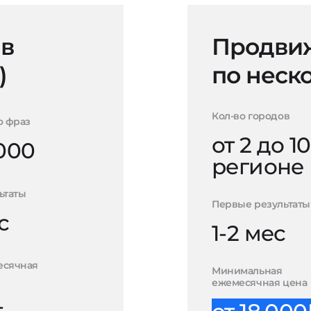
 в
Продвиж
)
по неск
Кол-во городов
о фраз
от 2 до 10
000
регионе
ьтаты
Первые результаты
с
1-2 мес
есячная
Минимальная
ежемесячная цена
-