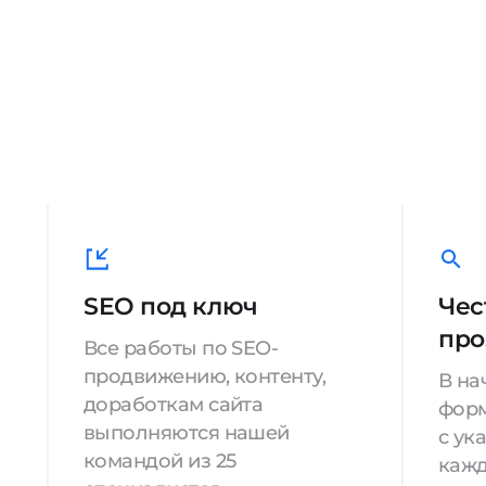
SEO под ключ
Чес
про
Все работы по SEO-
продвижению, контенту,
В на
доработкам сайта
форм
выполняются нашей
с ук
командой из 25
кажд