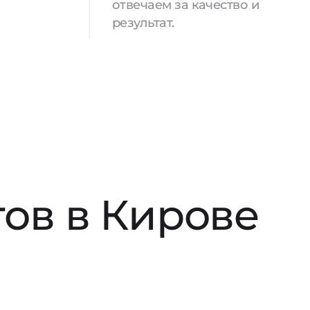
отвечаем за качество и
результат.
ов в Кирове