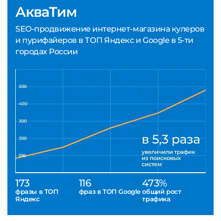
АкваТим
SEO-продвижение интернет-магазина кулеров
и пурифайеров в ТОП Яндекс и Google в 5-ти
городах России
173
116
473%
фразы в ТОП
фраз в ТОП Google
общий рост
Яндекс
трафика