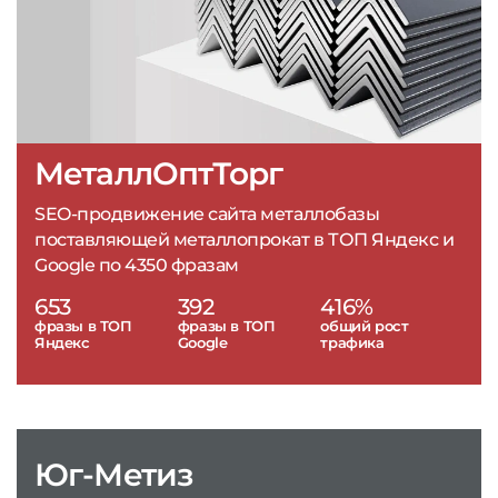
МеталлОптТорг
SEO-продвижение сайта металлобазы
поставляющей металлопрокат в ТОП Яндекс и
Google по 4350 фразам
653
392
416%
фразы в ТОП
фразы в ТОП
общий рост
Яндекс
Google
трафика
Юг-Метиз