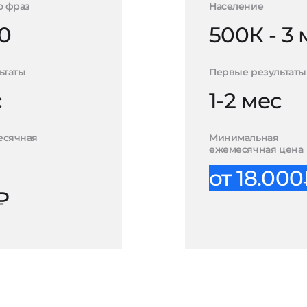
о фраз
Население
0
500К - 3
ьтаты
Первые результаты
с
1-2 мес
есячная
Минимальная
ежемесячная цена
от 18.00
₽