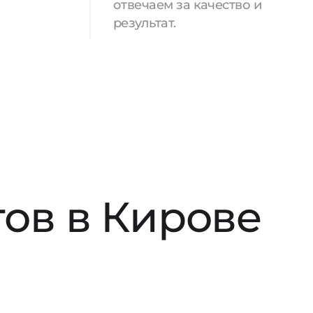
отвечаем за качество и
результат.
ов в Кирове