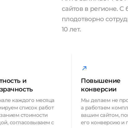
сайтов в регионе. 
плодотворно сотрудн
10 лет.
тность и
Повышение
зрачность
конверсии
чале каждого месяца
Мы делаем не про
ируем список работ
а работаем компл
азанием стоимости
вашим сайтом, п
ой, согласовываем с
его конверсию и 