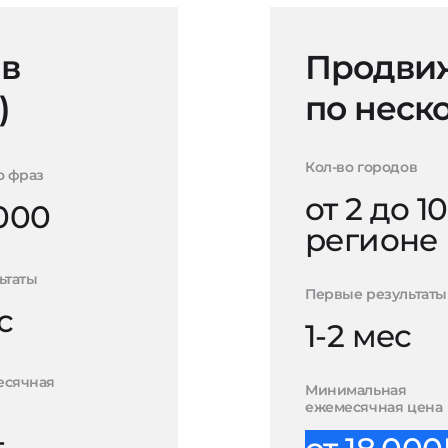
 в
Продвиж
)
по неск
Кол-во городов
о фраз
от 2 до 10
000
регионе
ьтаты
Первые результаты
с
1-2 мес
есячная
Минимальная
ежемесячная цена
-