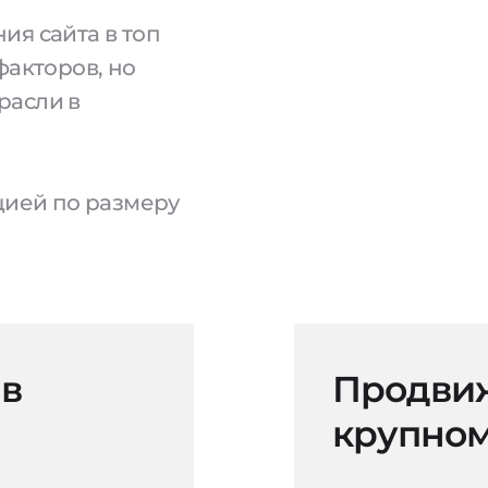
ия сайта в топ
факторов, но
расли в
ацией по размеру
 в
Продвиж
крупном