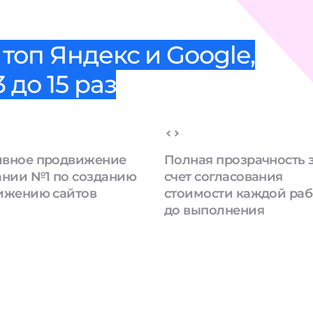
топ Яндекс и Google,
 до 15 раз
вное продвижение
Полная прозрачность 
ании №1 по созданию
счет согласования
ижению сайтов
стоимости каждой ра
до выполнения