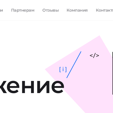
ли
Партнерам
Отзывы
Компания
Контак
[ i ]
жение