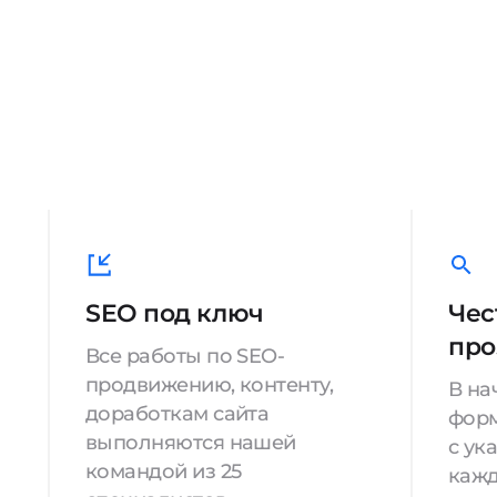
SEO под ключ
Чес
про
Все работы по SEO-
продвижению, контенту,
В на
доработкам сайта
форм
выполняются нашей
с ук
командой из 25
кажд