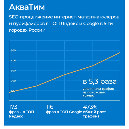
АкваТим
SEO-продвижение интернет-магазина кулеров
и пурифайеров в ТОП Яндекс и Google в 5-ти
городах России
173
116
473%
фразы в ТОП
фраз в ТОП Google
общий рост
Яндекс
трафика