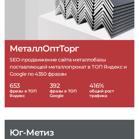
МеталлОптТорг
SEO-продвижение сайта металлобазы
поставляющей металлопрокат в ТОП Яндекс и
Google по 4350 фразам
653
392
416%
фразы в ТОП
фразы в ТОП
общий рост
Яндекс
Google
трафика
Юг-Метиз