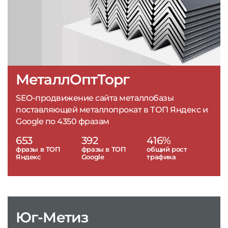
МеталлОптТорг
SEO-продвижение сайта металлобазы
поставляющей металлопрокат в ТОП Яндекс и
Google по 4350 фразам
653
392
416%
фразы в ТОП
фразы в ТОП
общий рост
Яндекс
Google
трафика
Юг-Метиз