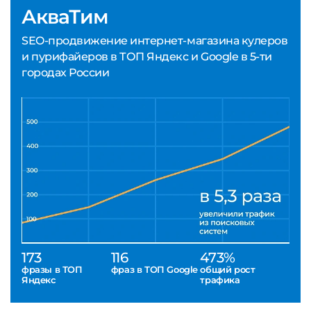
АкваТим
SEO-продвижение интернет-магазина кулеров
и пурифайеров в ТОП Яндекс и Google в 5-ти
городах России
173
116
473%
фразы в ТОП
фраз в ТОП Google
общий рост
Яндекс
трафика