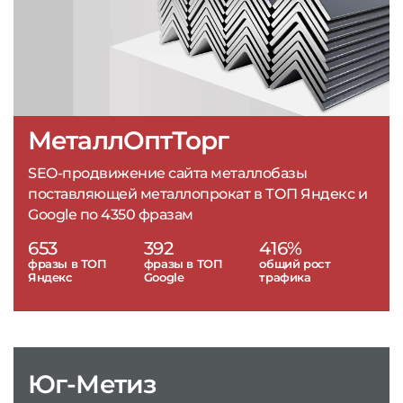
МеталлОптТорг
SEO-продвижение сайта металлобазы
поставляющей металлопрокат в ТОП Яндекс и
Google по 4350 фразам
653
392
416%
фразы в ТОП
фразы в ТОП
общий рост
Яндекс
Google
трафика
Юг-Метиз