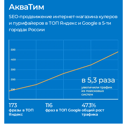
АкваТим
SEO-продвижение интернет-магазина кулеров
и пурифайеров в ТОП Яндекс и Google в 5-ти
городах России
173
116
473%
фразы в ТОП
фраз в ТОП Google
общий рост
Яндекс
трафика