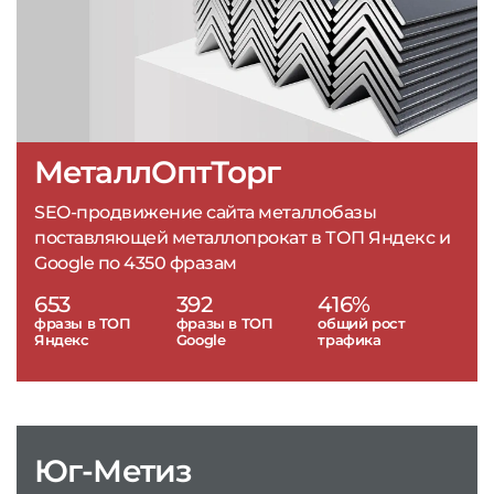
МеталлОптТорг
SEO-продвижение сайта металлобазы
поставляющей металлопрокат в ТОП Яндекс и
Google по 4350 фразам
653
392
416%
фразы в ТОП
фразы в ТОП
общий рост
Яндекс
Google
трафика
Юг-Метиз