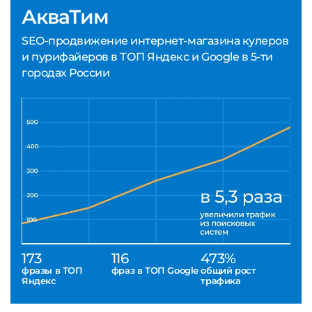
АкваТим
SEO-продвижение интернет-магазина кулеров
и пурифайеров в ТОП Яндекс и Google в 5-ти
городах России
173
116
473%
фразы в ТОП
фраз в ТОП Google
общий рост
Яндекс
трафика