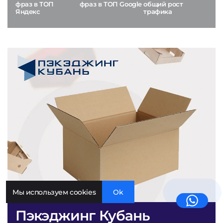
фраз в ТОП
фраз в ТОП Google
общий рост
Яндекс
трафика
Мы используем cookies
Ok
Пэкэджинг Кубань