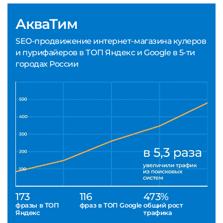
АкваТим
SEO-продвижение интернет-магазина кулеров
и пурифайеров в ТОП Яндекс и Google в 5-ти
городах России
173
116
473%
фразы в ТОП
фраз в ТОП Google
общий рост
Яндекс
трафика