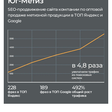
Юг-Метиз
SEO-продвижение сайта компании по оптовой
продаже метизной продукции в ТОП Яндекс и
Google
228
189
492%
фраз в ТОП
фраз в ТОП Google
общий рост
Яндекс
трафика