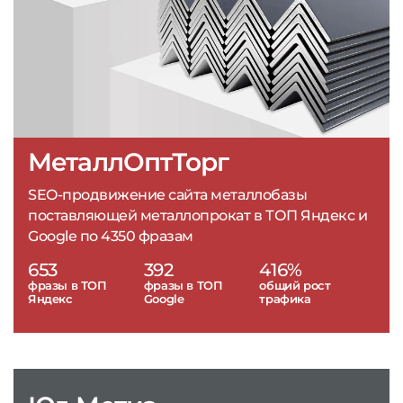
МеталлОптТорг
SEO-продвижение сайта металлобазы
поставляющей металлопрокат в ТОП Яндекс и
Google по 4350 фразам
653
392
416%
фразы в ТОП
фразы в ТОП
общий рост
Яндекс
Google
трафика