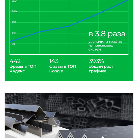
442
143
393%
фразы в ТОП
фразы в ТОП
общий рост
Яндекс
Google
трафика