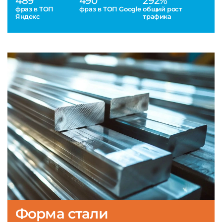
489
490
292%
фраз в ТОП
фраз в ТОП Google
общий рост
Яндекс
трафика
Форма стали