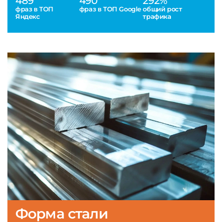
489
490
292%
фраз в ТОП
фраз в ТОП Google
общий рост
Яндекс
трафика
Форма стали