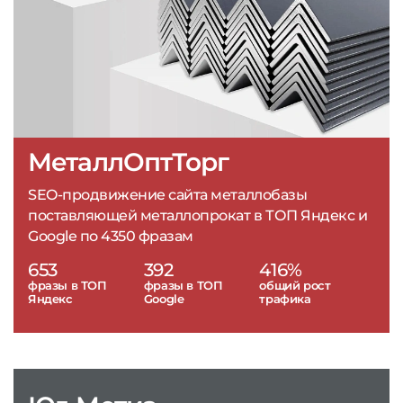
МеталлОптТорг
SEO-продвижение сайта металлобазы
поставляющей металлопрокат в ТОП Яндекс и
Google по 4350 фразам
653
392
416%
фразы в ТОП
фразы в ТОП
общий рост
Яндекс
Google
трафика