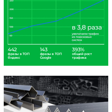
442
143
393%
фразы в ТОП
фразы в ТОП
общий рост
Яндекс
Google
трафика