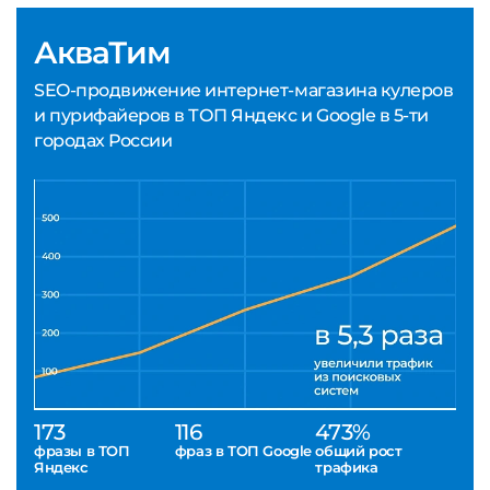
АкваТим
SEO-продвижение интернет-магазина кулеров
и пурифайеров в ТОП Яндекс и Google в 5-ти
городах России
173
116
473%
фразы в ТОП
фраз в ТОП Google
общий рост
Яндекс
трафика