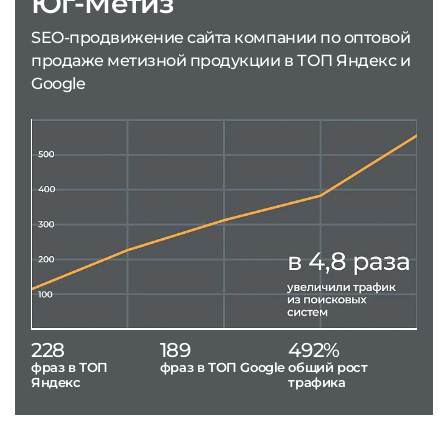
Юг-Метиз
SEO-продвижение сайта компании по оптовой
продаже метизной продукции в ТОП Яндекс и
Google
228
189
492%
фраз в ТОП
фраз в ТОП Google
общий рост
Яндекс
трафика