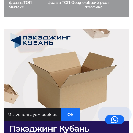
фраз в ТОП
фраз в ТОП Google
общий рост
Яндекс
трафика
Мы используем cookies
Ok
Пэкэджинг Кубань