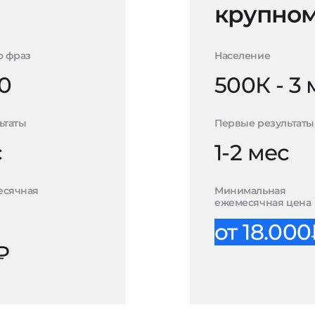
крупном
о фраз
Население
0
500К - 3
ьтаты
Первые результаты
с
1-2 мес
есячная
Минимальная
ежемесячная цена
от 18.00
₽