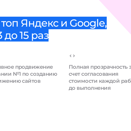
топ Яндекс и Google,
 до 15 раз
вное продвижение
Полная прозрачность 
ании №1 по созданию
счет согласования
ижению сайтов
стоимости каждой ра
до выполнения