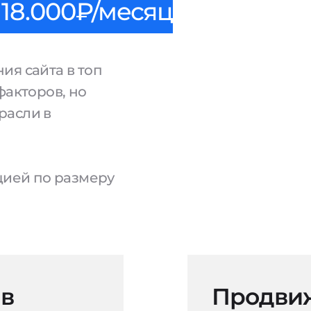
18.000₽/месяц
ия сайта в топ
факторов, но
расли в
ацией по размеру
 в
Продвиж