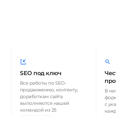
SEO под ключ
Чес
про
Все работы по SEO-
продвижению, контенту,
В на
доработкам сайта
форм
выполняются нашей
с ук
командой из 25
кажд