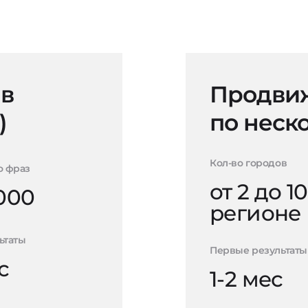
 в
Продвиж
)
по неск
Кол-во городов
о фраз
от 2 до 10
000
регионе
ьтаты
Первые результаты
с
1-2 мес