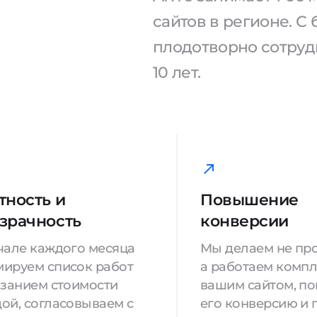
сайтов в регионе. 
плодотворно сотрудн
10 лет.
тность и
Повышение
зрачность
конверсии
чале каждого месяца
Мы делаем не про
ируем список работ
а работаем компл
азанием стоимости
вашим сайтом, п
ой, согласовываем с
его конверсию и 