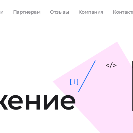
ли
Партнерам
Отзывы
Компания
Контак
[ i ]
жение