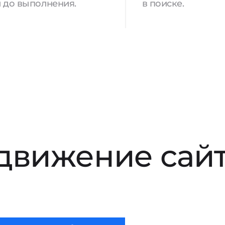
 до выполнения.
в поиске.
движение сай