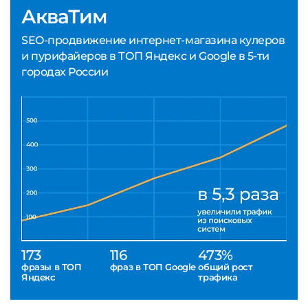
АкваТим
SEO-продвижение интернет-магазина кулеров
и пурифайеров в ТОП Яндекс и Google в 5-ти
городах России
173
116
473%
фразы в ТОП
фраз в ТОП Google
общий рост
Яндекс
трафика