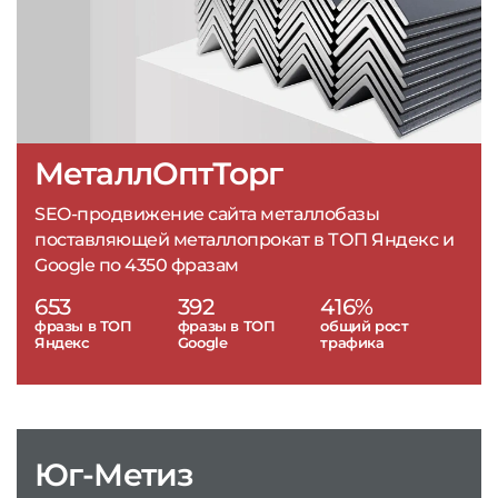
МеталлОптТорг
SEO-продвижение сайта металлобазы
поставляющей металлопрокат в ТОП Яндекс и
Google по 4350 фразам
653
392
416%
фразы в ТОП
фразы в ТОП
общий рост
Яндекс
Google
трафика
Юг-Метиз