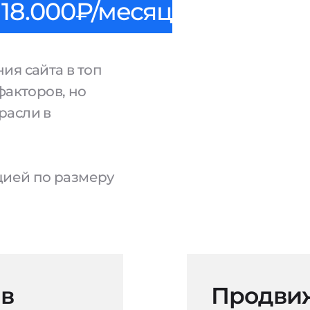
18.000₽/месяц
ия сайта в топ
факторов, но
расли в
ацией по размеру
 в
Продвиж