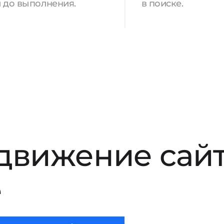
 до выполнения.
в поиске.
движение сай
е