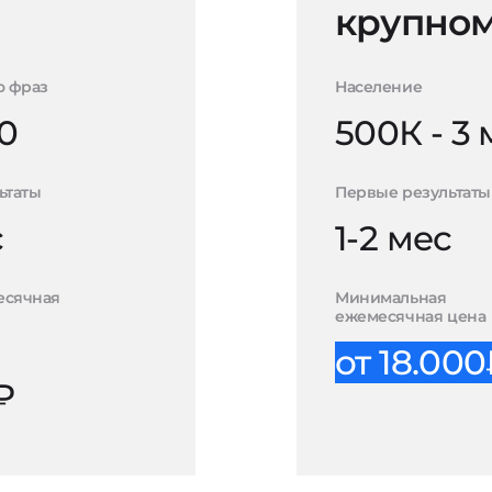
крупном
о фраз
Население
0
500К - 3
ьтаты
Первые результаты
с
1-2 мес
есячная
Минимальная
ежемесячная цена
от 18.00
₽