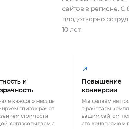
сайтов в регионе. 
плодотворно сотрудн
10 лет.
тность и
Повышение
зрачность
конверсии
чале каждого месяца
Мы делаем не про
ируем список работ
а работаем компл
азанием стоимости
вашим сайтом, п
ой, согласовываем с
его конверсию и 