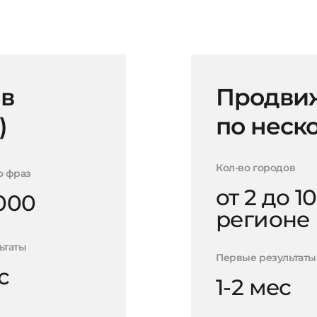
 в
Продвиж
)
по неск
Кол-во городов
о фраз
от 2 до 10
000
регионе
ьтаты
Первые результаты
с
1-2 мес