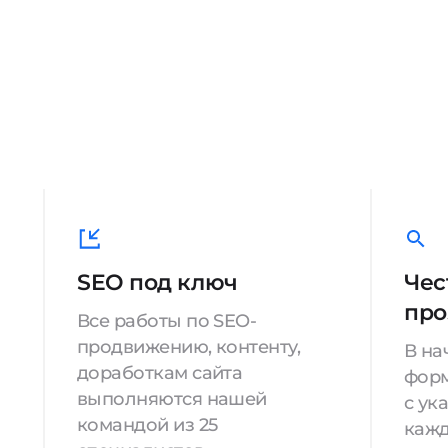
SEO под ключ
Чес
про
Все работы по SEO-
продвижению, контенту,
В на
доработкам сайта
форм
выполняются нашей
с ук
командой из 25
кажд