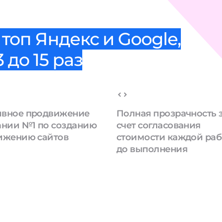
топ Яндекс и Google,
 до 15 раз
вное продвижение
Полная прозрачность 
ании №1 по созданию
счет согласования
ижению сайтов
стоимости каждой ра
до выполнения