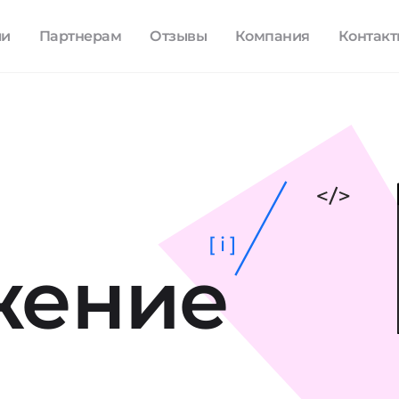
ли
Партнерам
Отзывы
Компания
Контак
[ i ]
жение