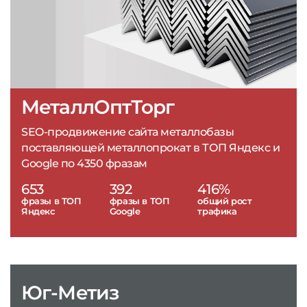
МеталлОптТорг
SEO-продвижение сайта металлобазы
поставляющей металлопрокат в ТОП Яндекс и
Google по 4350 фразам
653
392
416%
фразы в ТОП
фразы в ТОП
общий рост
Яндекс
Google
трафика
Юг-Метиз