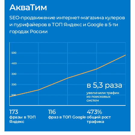
АкваТим
SEO-продвижение интернет-магазина кулеров
и пурифайеров в ТОП Яндекс и Google в 5-ти
городах России
173
116
473%
фразы в ТОП
фраз в ТОП Google
общий рост
Яндекс
трафика