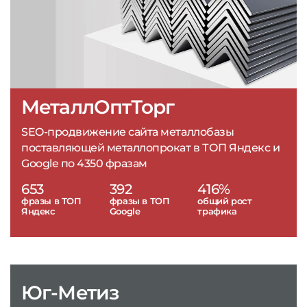
МеталлОптТорг
SEO-продвижение сайта металлобазы
поставляющей металлопрокат в ТОП Яндекс и
Google по 4350 фразам
653
392
416%
фразы в ТОП
фразы в ТОП
общий рост
Яндекс
Google
трафика
Юг-Метиз