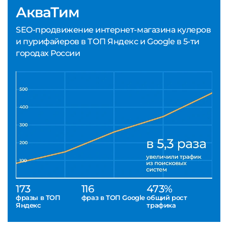
АкваТим
SEO-продвижение интернет-магазина кулеров
и пурифайеров в ТОП Яндекс и Google в 5-ти
городах России
173
116
473%
фразы в ТОП
фраз в ТОП Google
общий рост
Яндекс
трафика