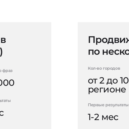
 в
Продвиж
)
по неск
Кол-во городов
о фраз
от 2 до 10
000
регионе
ьтаты
Первые результаты
с
1-2 мес