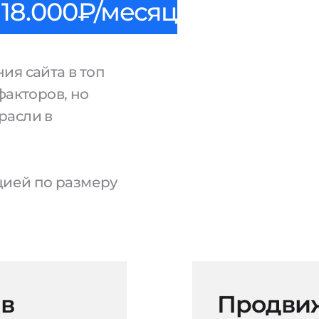
18.000₽/месяц
ия сайта в топ
факторов, но
расли в
ацией по размеру
 в
Продвиж