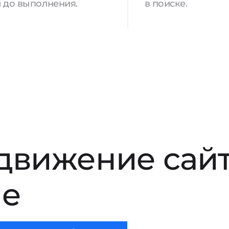
 до выполнения.
в поиске.
движение сай
ле