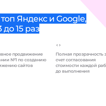
топ Яндекс и Google,
 до 15 раз
вное продвижение
Полная прозрачность 
ании №1 по созданию
счет согласования
ижению сайтов
стоимости каждой ра
до выполнения