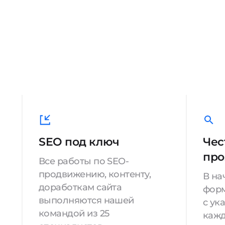
SEO под ключ
Чес
про
Все работы по SEO-
продвижению, контенту,
В на
доработкам сайта
форм
выполняются нашей
с ук
командой из 25
кажд