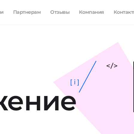
ли
Партнерам
Отзывы
Компания
Контак
[ i ]
жение