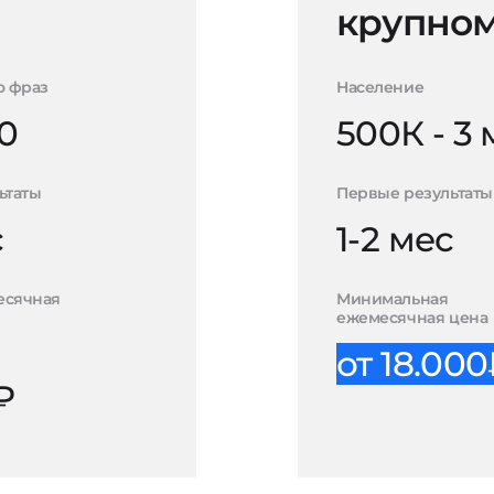
крупном
о фраз
Население
0
500К - 3
ьтаты
Первые результаты
с
1-2 мес
есячная
Минимальная
ежемесячная цена
от 18.00
₽