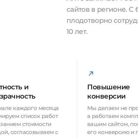
сайтов в регионе. 
плодотворно сотрудн
10 лет.
тность и
Повышение
зрачность
конверсии
чале каждого месяца
Мы делаем не про
ируем список работ
а работаем компл
азанием стоимости
вашим сайтом, п
ой, согласовываем с
его конверсию и 