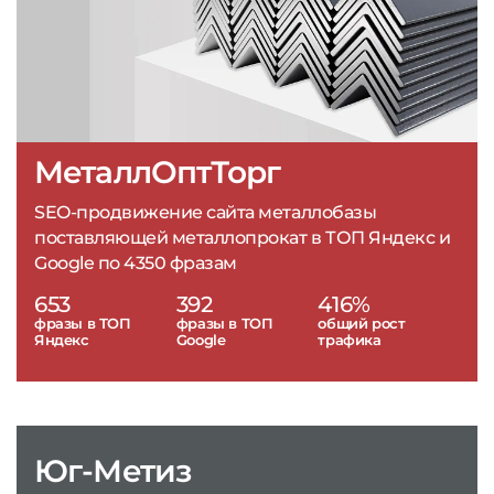
МеталлОптТорг
SEO-продвижение сайта металлобазы
поставляющей металлопрокат в ТОП Яндекс и
Google по 4350 фразам
653
392
416%
фразы в ТОП
фразы в ТОП
общий рост
Яндекс
Google
трафика
Юг-Метиз