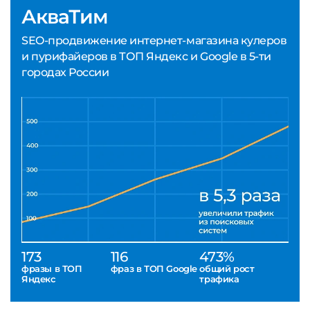
АкваТим
SEO-продвижение интернет-магазина кулеров
и пурифайеров в ТОП Яндекс и Google в 5-ти
городах России
173
116
473%
фразы в ТОП
фраз в ТОП Google
общий рост
Яндекс
трафика