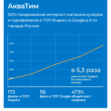
АкваТим
SEO-продвижение интернет-магазина кулеров
и пурифайеров в ТОП Яндекс и Google в 5-ти
городах России
173
116
473%
фразы в ТОП
фраз в ТОП Google
общий рост
Яндекс
трафика