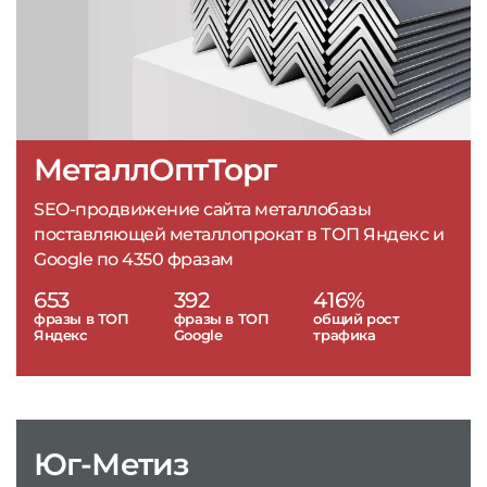
МеталлОптТорг
SEO-продвижение сайта металлобазы
поставляющей металлопрокат в ТОП Яндекс и
Google по 4350 фразам
653
392
416%
фразы в ТОП
фразы в ТОП
общий рост
Яндекс
Google
трафика
Юг-Метиз