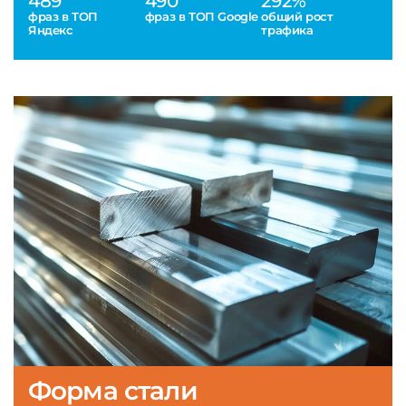
489
490
292%
фраз в ТОП
фраз в ТОП Google
общий рост
Яндекс
трафика
Форма стали