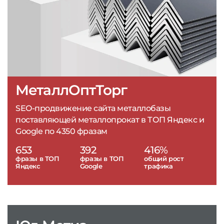
МеталлОптТорг
SEO-продвижение сайта металлобазы
поставляющей металлопрокат в ТОП Яндекс и
Google по 4350 фразам
653
392
416%
фразы в ТОП
фразы в ТОП
общий рост
Яндекс
Google
трафика