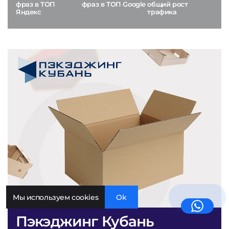
фраз в ТОП
фраз в ТОП Google
общий рост
Яндекс
трафика
Мы используем cookies
Ok
Пэкэджинг Кубань