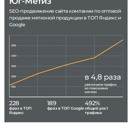
Юг-Метиз
SEO-продвижение сайта компании по оптовой
продаже метизной продукции в ТОП Яндекс и
Google
228
189
492%
фраз в ТОП
фраз в ТОП Google
общий рост
Яндекс
трафика