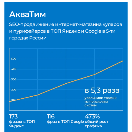
АкваТим
SEO-продвижение интернет-магазина кулеров
и пурифайеров в ТОП Яндекс и Google в 5-ти
городах России
173
116
473%
фразы в ТОП
фраз в ТОП Google
общий рост
Яндекс
трафика