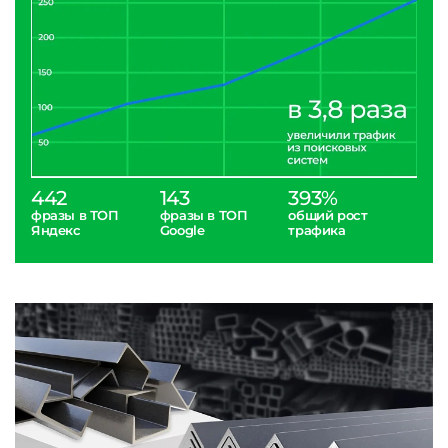
442
143
393%
фразы в ТОП
фразы в ТОП
общий рост
Яндекс
Google
трафика