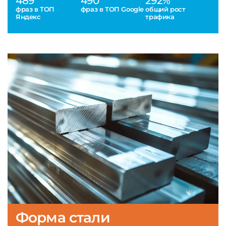
489
490
292%
фраз в ТОП
фраз в ТОП Google
общий рост
Яндекс
трафика
Форма стали