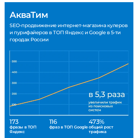
АкваТим
SEO-продвижение интернет-магазина кулеров
и пурифайеров в ТОП Яндекс и Google в 5-ти
городах России
173
116
473%
фразы в ТОП
фраз в ТОП Google
общий рост
Яндекс
трафика