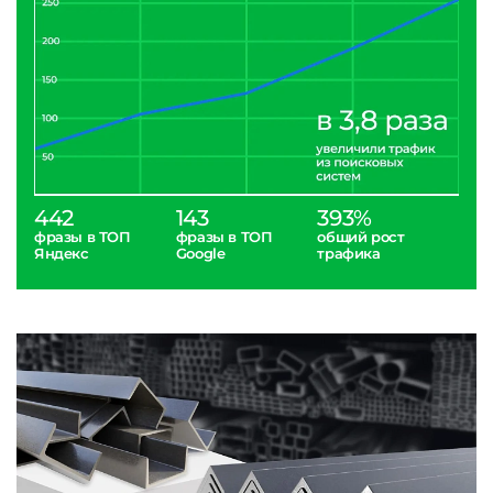
442
143
393%
фразы в ТОП
фразы в ТОП
общий рост
Яндекс
Google
трафика