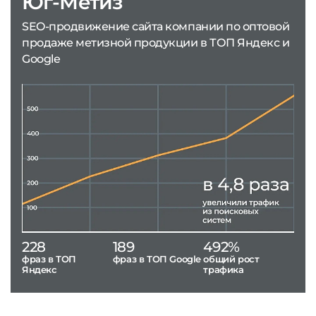
Юг-Метиз
SEO-продвижение сайта компании по оптовой
продаже метизной продукции в ТОП Яндекс и
Google
228
189
492%
фраз в ТОП
фраз в ТОП Google
общий рост
Яндекс
трафика