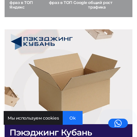
фраз в ТОП
фраз в ТОП Google
общий рост
Яндекс
трафика
Мы используем cookies
Ok
Пэкэджинг Кубань