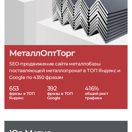
МеталлОптТорг
SEO-продвижение сайта металлобазы
поставляющей металлопрокат в ТОП Яндекс и
Google по 4350 фразам
653
392
416%
фразы в ТОП
фразы в ТОП
общий рост
Яндекс
Google
трафика