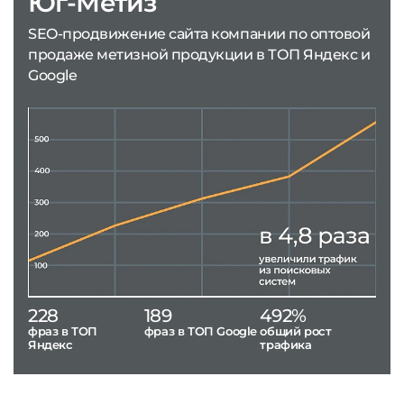
Юг-Метиз
SEO-продвижение сайта компании по оптовой
продаже метизной продукции в ТОП Яндекс и
Google
228
189
492%
фраз в ТОП
фраз в ТОП Google
общий рост
Яндекс
трафика