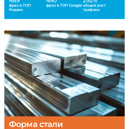
489
490
292%
фраз в ТОП
фраз в ТОП Google
общий рост
Яндекс
трафика
Форма стали