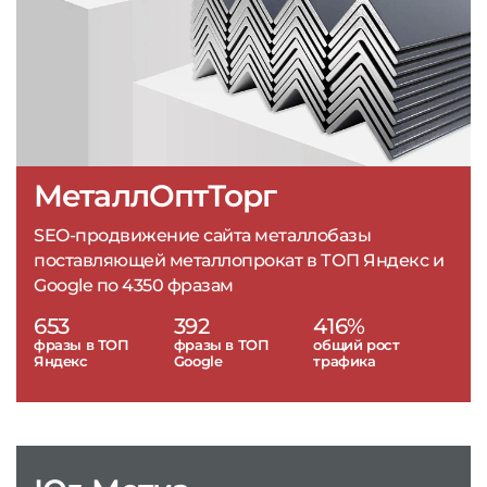
МеталлОптТорг
SEO-продвижение сайта металлобазы
поставляющей металлопрокат в ТОП Яндекс и
Google по 4350 фразам
653
392
416%
фразы в ТОП
фразы в ТОП
общий рост
Яндекс
Google
трафика