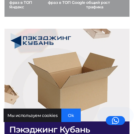
фраз в ТОП
фраз в ТОП Google
общий рост
Яндекс
трафика
Мы используем cookies
Ok
Пэкэджинг Кубань