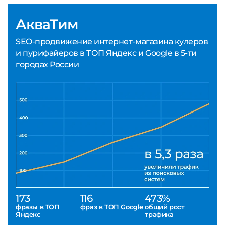
АкваТим
SEO-продвижение интернет-магазина кулеров
и пурифайеров в ТОП Яндекс и Google в 5-ти
городах России
173
116
473%
фразы в ТОП
фраз в ТОП Google
общий рост
Яндекс
трафика