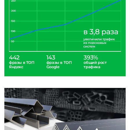
442
143
393%
фразы в ТОП
фразы в ТОП
общий рост
Яндекс
Google
трафика