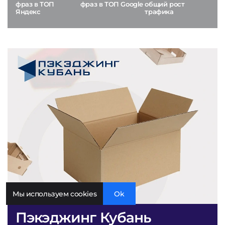
фраз в ТОП
фраз в ТОП Google
общий рост
Яндекс
трафика
Мы используем cookies
Ok
Пэкэджинг Кубань