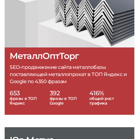
МеталлОптТорг
SEO-продвижение сайта металлобазы
поставляющей металлопрокат в ТОП Яндекс и
Google по 4350 фразам
653
392
416%
фразы в ТОП
фразы в ТОП
общий рост
Яндекс
Google
трафика