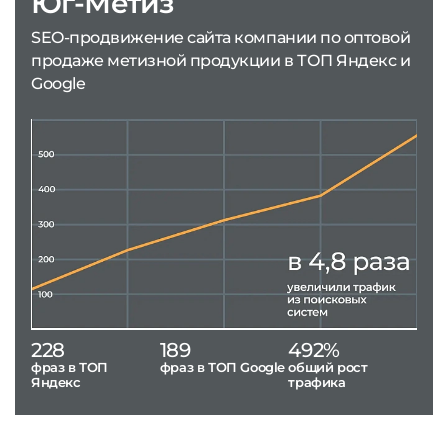
Юг-Метиз
SEO-продвижение сайта компании по оптовой
продаже метизной продукции в ТОП Яндекс и
Google
228
189
492%
фраз в ТОП
фраз в ТОП Google
общий рост
Яндекс
трафика