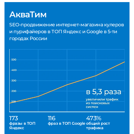
АкваТим
SEO-продвижение интернет-магазина кулеров
и пурифайеров в ТОП Яндекс и Google в 5-ти
городах России
173
116
473%
фразы в ТОП
фраз в ТОП Google
общий рост
Яндекс
трафика