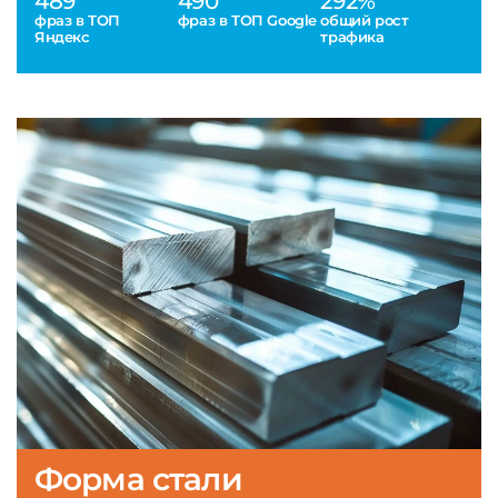
489
490
292%
фраз в ТОП
фраз в ТОП Google
общий рост
Яндекс
трафика
Форма стали