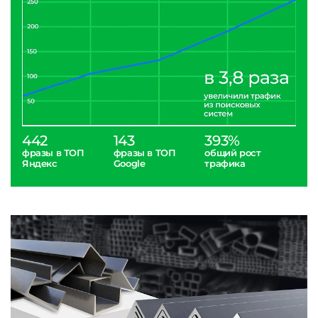
442
143
393%
фразы в ТОП
фразы в ТОП
общий рост
Яндекс
Google
трафика