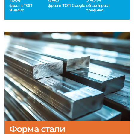
489
490
292%
фраз в ТОП
фраз в ТОП Google
общий рост
Яндекс
трафика
Форма стали