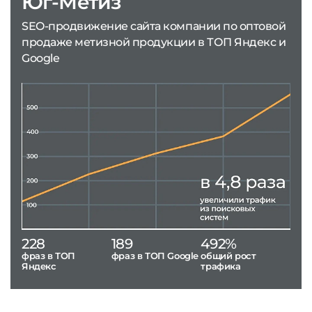
Юг-Метиз
SEO-продвижение сайта компании по оптовой
продаже метизной продукции в ТОП Яндекс и
Google
228
189
492%
фраз в ТОП
фраз в ТОП Google
общий рост
Яндекс
трафика