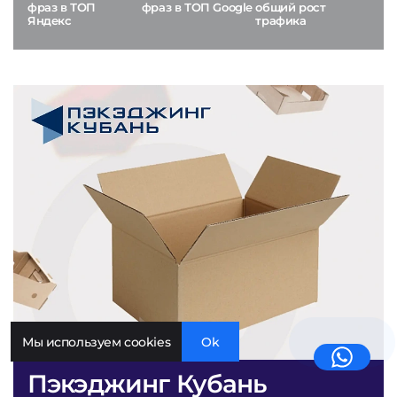
фраз в ТОП
фраз в ТОП Google
общий рост
Яндекс
трафика
Мы используем cookies
Ok
Пэкэджинг Кубань