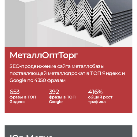
МеталлОптТорг
SEO-продвижение сайта металлобазы
поставляющей металлопрокат в ТОП Яндекс и
Google по 4350 фразам
653
392
416%
фразы в ТОП
фразы в ТОП
общий рост
Яндекс
Google
трафика