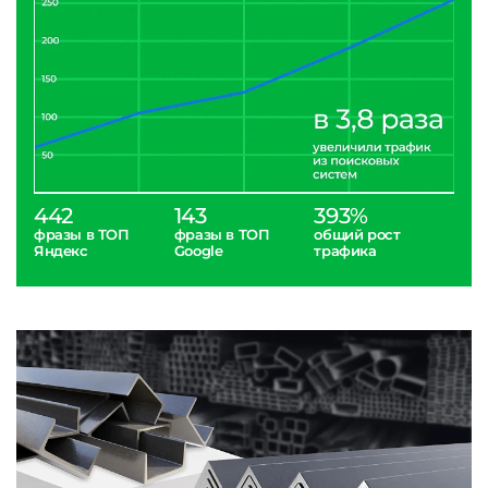
442
143
393%
фразы в ТОП
фразы в ТОП
общий рост
Яндекс
Google
трафика