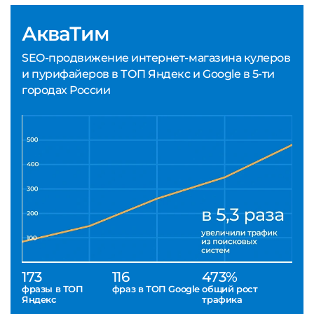
АкваТим
SEO-продвижение интернет-магазина кулеров
и пурифайеров в ТОП Яндекс и Google в 5-ти
городах России
173
116
473%
фразы в ТОП
фраз в ТОП Google
общий рост
Яндекс
трафика