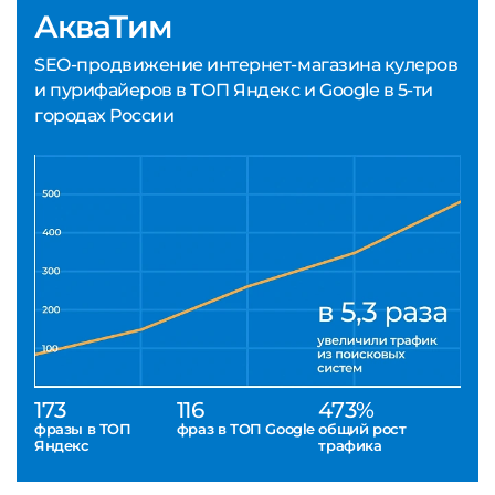
АкваТим
SEO-продвижение интернет-магазина кулеров
и пурифайеров в ТОП Яндекс и Google в 5-ти
городах России
173
116
473%
фразы в ТОП
фраз в ТОП Google
общий рост
Яндекс
трафика