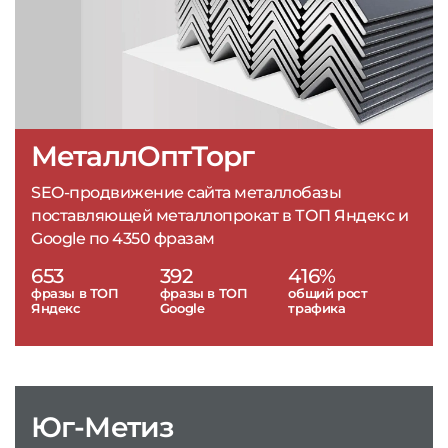
МеталлОптТорг
SEO-продвижение сайта металлобазы
поставляющей металлопрокат в ТОП Яндекс и
Google по 4350 фразам
653
392
416%
фразы в ТОП
фразы в ТОП
общий рост
Яндекс
Google
трафика
Юг-Метиз