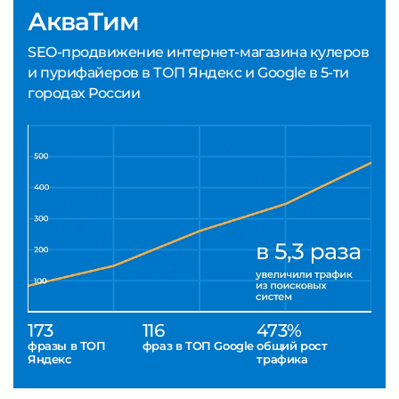
АкваТим
SEO-продвижение интернет-магазина кулеров
и пурифайеров в ТОП Яндекс и Google в 5-ти
городах России
173
116
473%
фразы в ТОП
фраз в ТОП Google
общий рост
Яндекс
трафика