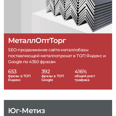
МеталлОптТорг
SEO-продвижение сайта металлобазы
поставляющей металлопрокат в ТОП Яндекс и
Google по 4350 фразам
653
392
416%
фразы в ТОП
фразы в ТОП
общий рост
Яндекс
Google
трафика
Юг-Метиз